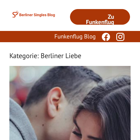
Zum
Inhalt
Zu
springen
Funkenflug
Funkenflug Blog
Kategorie: Berliner Liebe