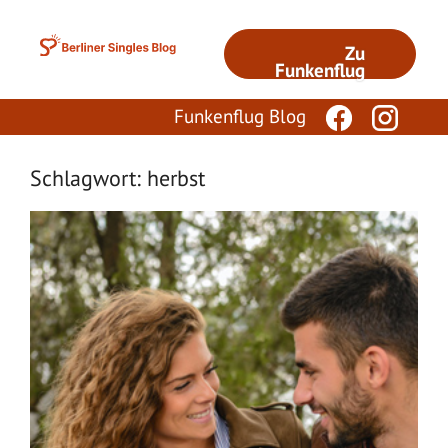
Zum
Inhalt
Zu
springen
Funkenflug
Funkenflug Blog
Schlagwort: herbst