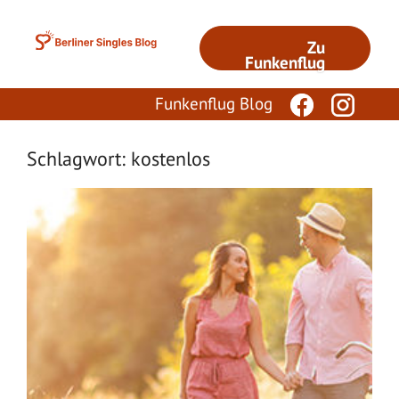
Zum
Inhalt
Zu
springen
Funkenflug
Funkenflug Blog
Schlagwort: kostenlos