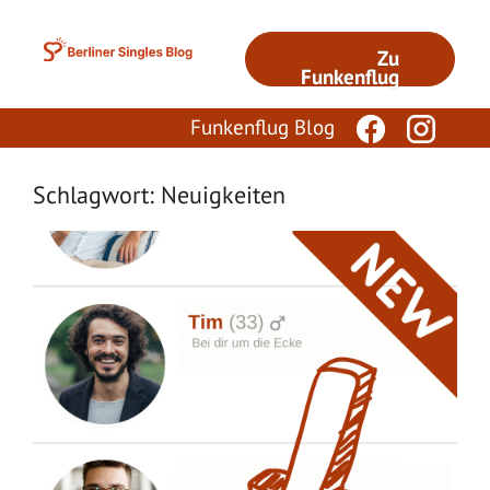
Zum
Inhalt
Zu
springen
Funkenflug
Funkenflug Blog
Schlagwort: Neuigkeiten