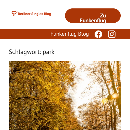
Zum
Inhalt
Zu
springen
Funkenflug
Funkenflug Blog
Schlagwort: park