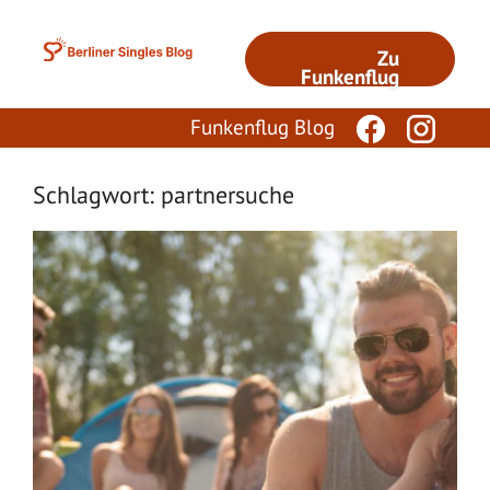
Zum
Inhalt
Zu
springen
Funkenflug
Funkenflug Blog
Schlagwort: partnersuche