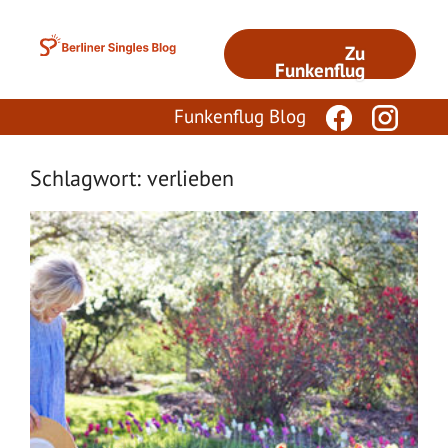
Zum
Inhalt
Zu
springen
Funkenflug
Funkenflug Blog
Schlagwort: verlieben