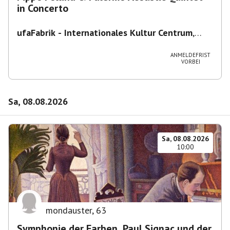
in Concerto
ufaFabrik - Internationales Kultur Centrum
,
Viktoriastraße 10-18, 12105 Berlin, U
Ullsteinstraße Ausgang Viktoriastraße
ANMELDEFRIST
VORBEI
Sa, 08.08.2026
Sa, 08.08.2026
10:00
mondauster
,
63
Symphonie der Farben. Paul Signac und der