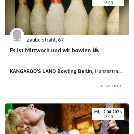
18:00
Zauberstrahl
,
67
Es ist Mittwoch und wir bowlen 🎱
KANGAROO'S LAND Bowling Berlin
,
Hansastraße
236, 13051 Berlin-Bezirk Lichtenberg,
Deutschland
AUSGEBUCHT
Mi, 12.08.2026
18:00