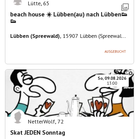
Lütte
,
65
beach house ☀️ Lübben(au) nach Lübben👟
👟
Lübben (Spreewald)
,
15907 Lübben (Spreewald),
Deutschland
AUSGEBUCHT
So, 09.08.2026
13:00
NetterWolf
,
72
Skat JEDEN Sonntag