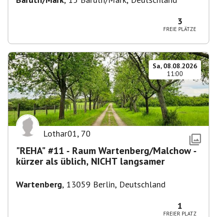
3
FREIE PLÄTZE
Sa, 08.08.2026
11:00
Lothar01
,
70
"REHA" #11 - Raum Wartenberg/Malchow -
kürzer als üblich, NICHT langsamer
Wartenberg
,
13059 Berlin, Deutschland
1
FREIER PLATZ