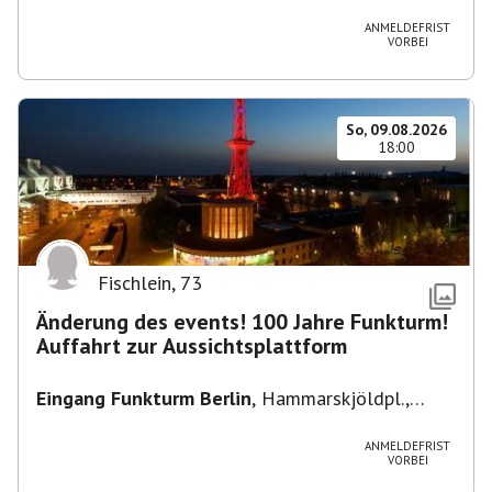
Heuss-Platz 10, 14052 Berlin, U Theodor- Heuss
-Platz
ANMELDEFRIST
VORBEI
So, 09.08.2026
18:00
Fischlein
,
73
Änderung des events! 100 Jahre Funkturm!
Auffahrt zur Aussichtsplattform
Eingang Funkturm Berlin
,
Hammarskjöldpl.,
14055 Berlin, Deutschland
ANMELDEFRIST
VORBEI