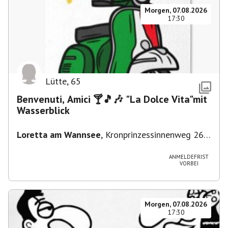
Morgen, 07.08.2026
17:30
Lütte
,
65
Benvenuti, Amici 🍸🎵🎶 "La Dolce Vita"mit
Wasserblick
Loretta am Wannsee
,
Kronprinzessinnenweg 260,
14109 Berlin, Deutschland
ANMELDEFRIST
VORBEI
Morgen, 07.08.2026
17:30