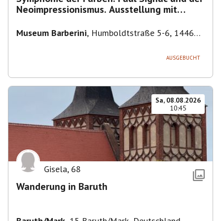
Neoimpressionismus. Ausstellung mit
Führung.
Museum Barberini
,
Humboldtstraße 5-6, 14467
Potsdam, Deutschland
AUSGEBUCHT
Sa, 08.08.2026
10:45
Gisela
,
68
Wanderung in Baruth
Baruth/Mark
,
15 Baruth/Mark, Deutschland