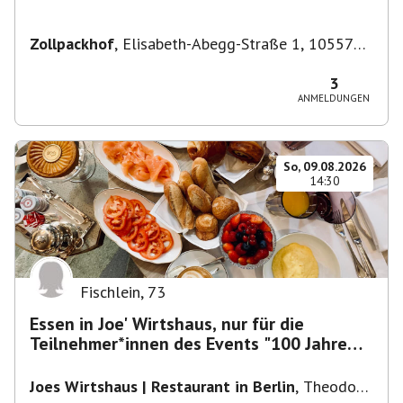
Zollpackhof
,
Elisabeth-Abegg-Straße 1, 10557
Berlin, Deutschland
3
ANMELDUNGEN
So, 09.08.2026
14:30
Fischlein
,
73
Essen in Joe' Wirtshaus, nur für die
Teilnehmer*innen des Events "100 Jahre
Funkturm"
Joes Wirtshaus | Restaurant in Berlin
,
Theodor-