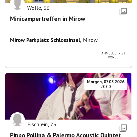
Wolle
,
66
Minicampertreffen in Mirow
Mirow Parkplatz Schlossinsel
,
Mirow
ANMELDEFRIST
VORBEI
Morgen, 07.08.2026
20:00
Fischlein
,
73
Pippo Pollina & Palermo Acoustic Quintet