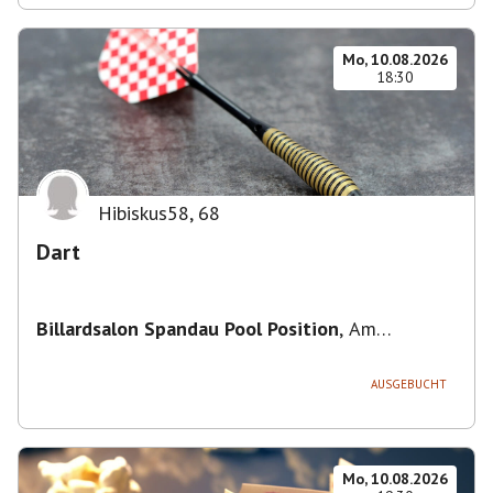
Mo, 10.08.2026
18:30
Hibiskus58
,
68
Dart
Billardsalon Spandau Pool Position
,
Am
Juliusturm 31, 13599 Berlin, Deutschland
AUSGEBUCHT
Mo, 10.08.2026