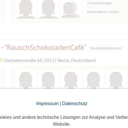
3 Anmeldungen
Anmeldefrist vorbei
 - "RauschSchokoladenCafé"
Bestätigungsevent
Charlottenstraße 60, 10117 Berlin, Deutschland
enschmaus für die Zuckerschnuten! HINWEIS Treffen: Um 14:00 Uhr, am res
Impressum
|
Datenschutz
 Die eigenen HINWEIS IN EIGENER...
okies und andere technische Lösungen zur Analyse und Verbe
 Murellenteich zum Museum der
Website.