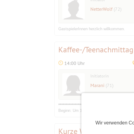
NetterWolf
(72)
GastspielerInnen herzlich willkommen.
Kaffee-/Teenachmittag
14:00 Uhr
Initiatorin
Marani
(71)
*
*
*
*
*
*
*
*
*
*
*
*
*
*
*
*
*
*
*
*
*
*
*
*
*
*
*
*
*
*
*
*
*
*
*
*
** Ein Gaum
Beginn: Um 14:00 Uhr Ende: ..:.. Kosten:
Wir verwenden Co
Kurze Wanderung vom