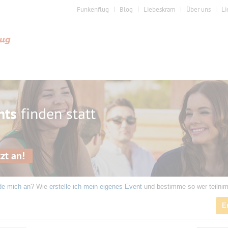
Funkenflug
Blog
Liebeskram
Über uns
Li
nts
finden statt
zt an!
de mich an
? Wie
erstelle ich mein eigenes Event
und bestimme so wer teilni
E