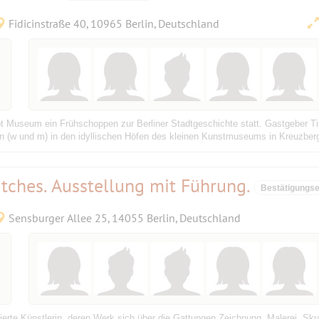
Fidicinstraße 40, 10965 Berlin, Deutschland
t Museum ein Frühschoppen zur Berliner Stadtgeschichte statt. Gastgeber Tim
n (w und m) in den idyllischen Höfen des kleinen Kunstmuseums in Kreuzberg
tches. Ausstellung mit Führung.
Bestätigungs
Sensburger Allee 25, 14055 Berlin, Deutschland
ierte Künstlerin, deren Werk sich über die Gattungen Zeichnung, Malerei, Skul