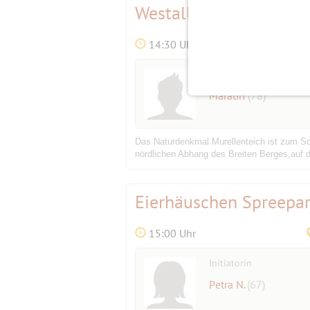
Westalliirten in Berlin
14:30 Uhr
Initiator
Maratiri
(78)
Das Naturdenkmal Murellenteich ist zum Sc
nördlichen Abhang des Breiten Berges,auf 
Eierhäuschen Spreepa
15:00 Uhr
Initiatorin
Petra N.
(67)