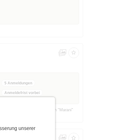
5 Anmeldungen
Anmeldefrist vorbei
ervierten Tisch auf den Namen "Marani"
sserung unserer