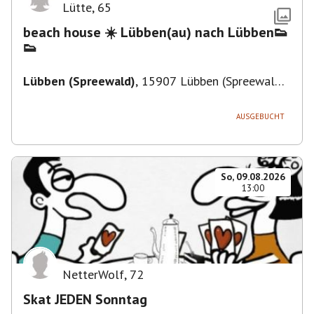
Lütte
,
65
beach house ☀️ Lübben(au) nach Lübben👟
👟
Lübben (Spreewald)
,
15907 Lübben (Spreewald),
Deutschland
AUSGEBUCHT
So, 09.08.2026
13:00
NetterWolf
,
72
Skat JEDEN Sonntag