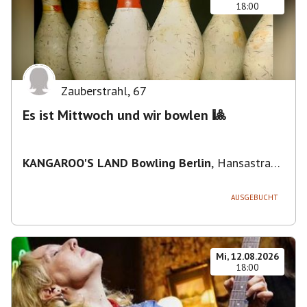
18:00
Zauberstrahl
,
67
Es ist Mittwoch und wir bowlen 🎱
KANGAROO'S LAND Bowling Berlin
,
Hansastraße
236, 13051 Berlin-Bezirk Lichtenberg,
Deutschland
AUSGEBUCHT
Mi, 12.08.2026
18:00