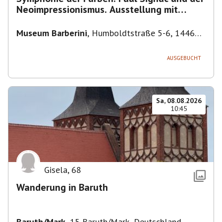
Neoimpressionismus. Ausstellung mit
Führung.
Museum Barberini
,
Humboldtstraße 5-6, 14467
Potsdam, Deutschland
AUSGEBUCHT
Sa, 08.08.2026
10:45
Gisela
,
68
Wanderung in Baruth
Baruth/Mark
,
15 Baruth/Mark, Deutschland