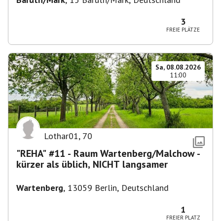
3
FREIE PLÄTZE
Sa, 08.08.2026
11:00
Lothar01
,
70
"REHA" #11 - Raum Wartenberg/Malchow -
kürzer als üblich, NICHT langsamer
Wartenberg
,
13059 Berlin, Deutschland
1
FREIER PLATZ