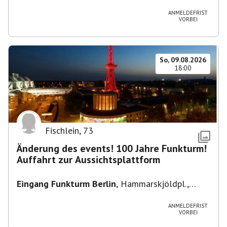
Heuss-Platz 10, 14052 Berlin, U Theodor- Heuss
-Platz
ANMELDEFRIST
VORBEI
So, 09.08.2026
18:00
Fischlein
,
73
Änderung des events! 100 Jahre Funkturm!
Auffahrt zur Aussichtsplattform
Eingang Funkturm Berlin
,
Hammarskjöldpl.,
14055 Berlin, Deutschland
ANMELDEFRIST
VORBEI