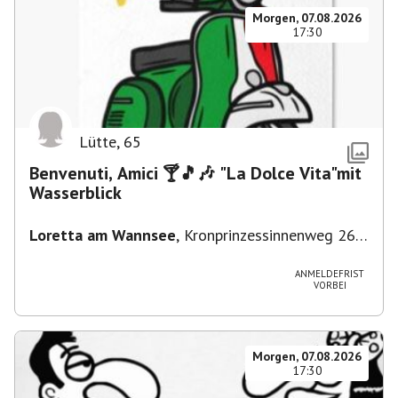
Morgen, 07.08.2026
17:30
Lütte
,
65
Benvenuti, Amici 🍸🎵🎶 "La Dolce Vita"mit
Wasserblick
Loretta am Wannsee
,
Kronprinzessinnenweg 260,
14109 Berlin, Deutschland
ANMELDEFRIST
VORBEI
Morgen, 07.08.2026
17:30