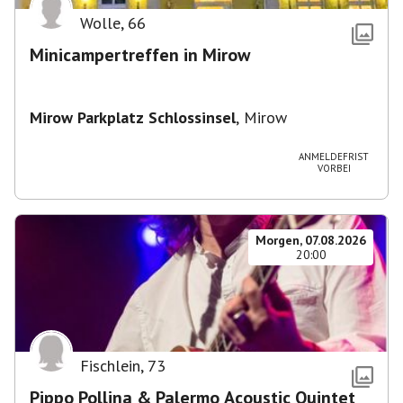
Wolle
,
66
Minicampertreffen in Mirow
Mirow Parkplatz Schlossinsel
,
Mirow
ANMELDEFRIST
VORBEI
Morgen, 07.08.2026
20:00
Fischlein
,
73
Pippo Pollina & Palermo Acoustic Quintet