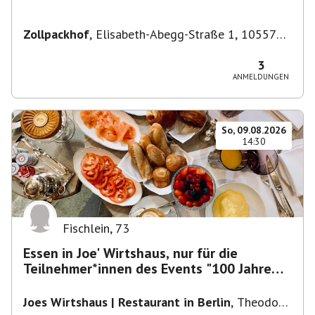
Zollpackhof
,
Elisabeth-Abegg-Straße 1, 10557
Berlin, Deutschland
3
ANMELDUNGEN
So, 09.08.2026
14:30
Fischlein
,
73
Essen in Joe' Wirtshaus, nur für die
Teilnehmer*innen des Events "100 Jahre
Funkturm"
Joes Wirtshaus | Restaurant in Berlin
,
Theodor-