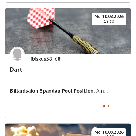
Mo, 10.08.2026
18:30
Hibiskus58
,
68
Dart
Billardsalon Spandau Pool Position
,
Am
Juliusturm 31, 13599 Berlin, Deutschland
AUSGEBUCHT
Mo, 10.08.2026