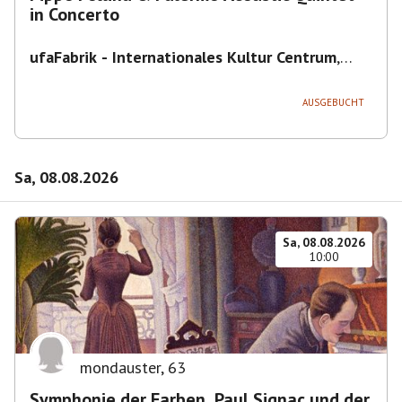
in Concerto
ufaFabrik - Internationales Kultur Centrum
,
Viktoriastraße 10-18, 12105 Berlin, U
Ullsteinstraße Ausgang Viktoriastraße
AUSGEBUCHT
Sa, 08.08.2026
Sa, 08.08.2026
10:00
mondauster
,
63
Symphonie der Farben. Paul Signac und der