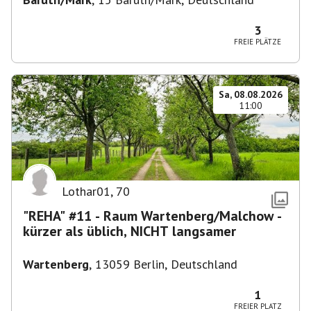
3
FREIE PLÄTZE
Sa, 08.08.2026
11:00
Lothar01
,
70
"REHA" #11 - Raum Wartenberg/Malchow -
kürzer als üblich, NICHT langsamer
Wartenberg
,
13059 Berlin, Deutschland
1
FREIER PLATZ