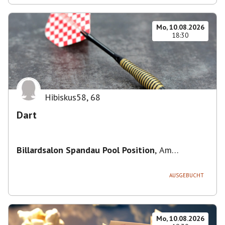
Mo, 10.08.2026
18:30
Hibiskus58
,
68
Dart
Billardsalon Spandau Pool Position
,
Am
Juliusturm 31, 13599 Berlin, Deutschland
AUSGEBUCHT
Mo, 10.08.2026