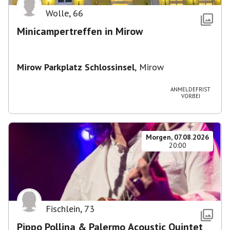
Wolle
,
66
Minicampertreffen in Mirow
Mirow Parkplatz Schlossinsel
,
Mirow
ANMELDEFRIST
VORBEI
Morgen, 07.08.2026
20:00
Fischlein
,
73
Pippo Pollina & Palermo Acoustic Quintet