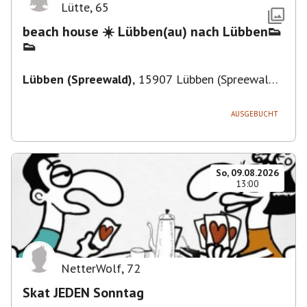
Lütte
,
65
beach house ☀️ Lübben(au) nach Lübben👟
👟
Lübben (Spreewald)
,
15907 Lübben (Spreewald),
Deutschland
AUSGEBUCHT
So, 09.08.2026
13:00
NetterWolf
,
72
Skat JEDEN Sonntag