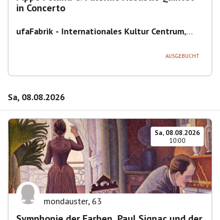
in Concerto
ufaFabrik - Internationales Kultur Centrum
,
Viktoriastraße 10-18, 12105 Berlin, U
Ullsteinstraße Ausgang Viktoriastraße
AUSGEBUCHT
Sa, 08.08.2026
Sa, 08.08.2026
10:00
mondauster
,
63
Symphonie der Farben. Paul Signac und der