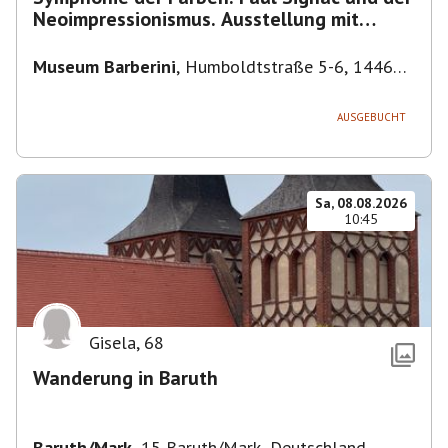
Neoimpressionismus. Ausstellung mit
Führung.
Museum Barberini
,
Humboldtstraße 5-6, 14467
Potsdam, Deutschland
AUSGEBUCHT
Sa, 08.08.2026
10:45
Gisela
,
68
Wanderung in Baruth
Baruth/Mark
,
15 Baruth/Mark, Deutschland