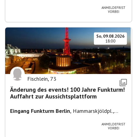
Heuss-Platz 10, 14052 Berlin, U Theodor- Heuss
-Platz
ANMELDEFRIST
VORBEI
So, 09.08.2026
18:00
Fischlein
,
73
Änderung des events! 100 Jahre Funkturm!
Auffahrt zur Aussichtsplattform
Eingang Funkturm Berlin
,
Hammarskjöldpl.,
14055 Berlin, Deutschland
ANMELDEFRIST
VORBEI