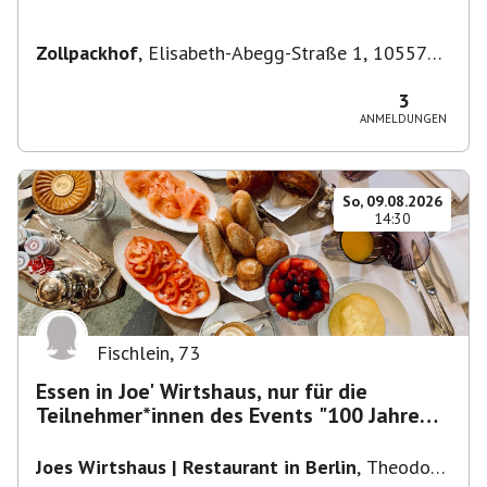
Zollpackhof
,
Elisabeth-Abegg-Straße 1, 10557
Berlin, Deutschland
3
ANMELDUNGEN
So, 09.08.2026
14:30
Fischlein
,
73
Essen in Joe' Wirtshaus, nur für die
Teilnehmer*innen des Events "100 Jahre
Funkturm"
Joes Wirtshaus | Restaurant in Berlin
,
Theodor-