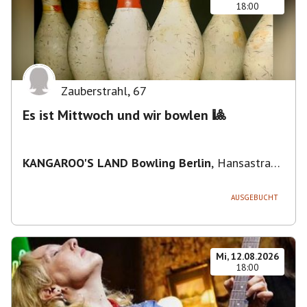
18:00
Zauberstrahl
,
67
Es ist Mittwoch und wir bowlen 🎱
KANGAROO'S LAND Bowling Berlin
,
Hansastraße
236, 13051 Berlin-Bezirk Lichtenberg,
Deutschland
AUSGEBUCHT
Mi, 12.08.2026
18:00