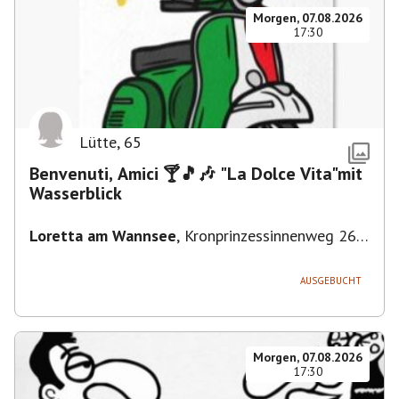
Morgen, 07.08.2026
17:30
Lütte
,
65
Benvenuti, Amici 🍸🎵🎶 "La Dolce Vita"mit
Wasserblick
Loretta am Wannsee
,
Kronprinzessinnenweg 260,
14109 Berlin, Deutschland
AUSGEBUCHT
Morgen, 07.08.2026
17:30