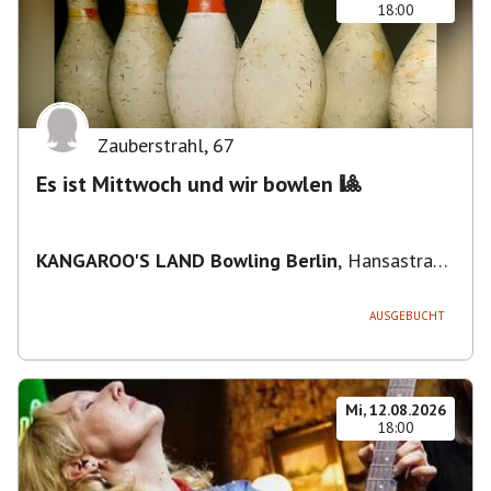
18:00
Zauberstrahl
,
67
Es ist Mittwoch und wir bowlen 🎱
KANGAROO'S LAND Bowling Berlin
,
Hansastraße
236, 13051 Berlin-Bezirk Lichtenberg,
Deutschland
AUSGEBUCHT
Mi, 12.08.2026
18:00