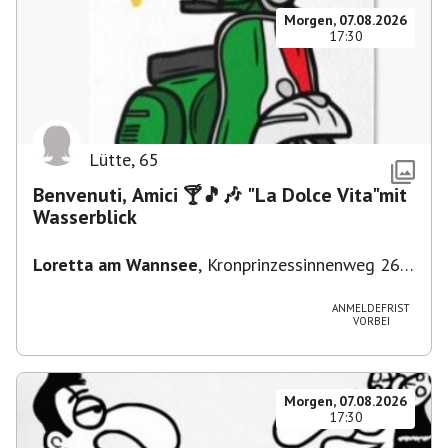
Morgen, 07.08.2026
17:30
Lütte
,
65
Benvenuti, Amici 🍸🎵🎶 "La Dolce Vita"mit
Wasserblick
Loretta am Wannsee
,
Kronprinzessinnenweg 260,
14109 Berlin, Deutschland
ANMELDEFRIST
VORBEI
Morgen, 07.08.2026
17:30