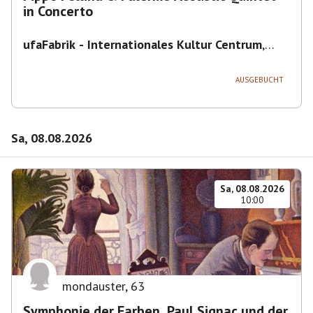
in Concerto
ufaFabrik - Internationales Kultur Centrum
,
Viktoriastraße 10-18, 12105 Berlin, U
Ullsteinstraße Ausgang Viktoriastraße
AUSGEBUCHT
Sa, 08.08.2026
Sa, 08.08.2026
10:00
mondauster
,
63
Symphonie der Farben. Paul Signac und der