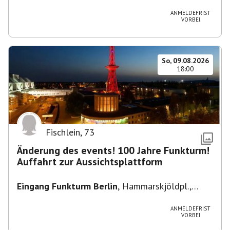
Heuss-Platz 10, 14052 Berlin, U Theodor- Heuss
-Platz
ANMELDEFRIST
VORBEI
So, 09.08.2026
18:00
Fischlein
,
73
Änderung des events! 100 Jahre Funkturm!
Auffahrt zur Aussichtsplattform
Eingang Funkturm Berlin
,
Hammarskjöldpl.,
14055 Berlin, Deutschland
ANMELDEFRIST
VORBEI