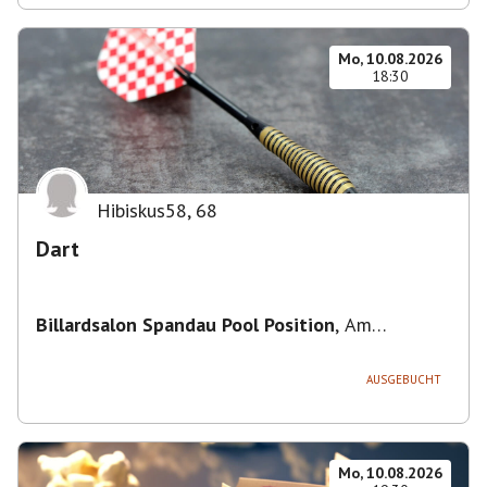
Mo, 10.08.2026
18:30
Hibiskus58
,
68
Dart
Billardsalon Spandau Pool Position
,
Am
Juliusturm 31, 13599 Berlin, Deutschland
AUSGEBUCHT
Mo, 10.08.2026