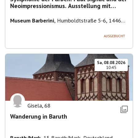
Neoimpressionismus. Ausstellung mit
Führung.
Museum Barberini
,
Humboldtstraße 5-6, 14467
Potsdam, Deutschland
AUSGEBUCHT
Sa, 08.08.2026
10:45
Gisela
,
68
Wanderung in Baruth
Baruth/Mark
,
15 Baruth/Mark, Deutschland