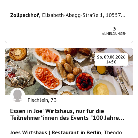
Zollpackhof
,
Elisabeth-Abegg-Straße 1, 10557
Berlin, Deutschland
3
ANMELDUNGEN
So, 09.08.2026
14:30
Fischlein
,
73
Essen in Joe' Wirtshaus, nur für die
Teilnehmer*innen des Events "100 Jahre
Funkturm"
Joes Wirtshaus | Restaurant in Berlin
,
Theodor-