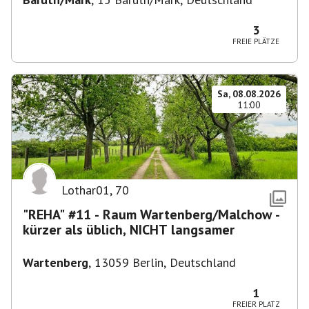
3
FREIE PLÄTZE
Sa, 08.08.2026
11:00
Lothar01
,
70
"REHA" #11 - Raum Wartenberg/Malchow -
kürzer als üblich, NICHT langsamer
Wartenberg
,
13059 Berlin, Deutschland
1
FREIER PLATZ