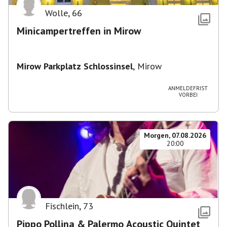
Wolle
,
66
Minicampertreffen in Mirow
Mirow Parkplatz Schlossinsel
,
Mirow
ANMELDEFRIST
VORBEI
Morgen, 07.08.2026
20:00
Fischlein
,
73
Pippo Pollina & Palermo Acoustic Quintet