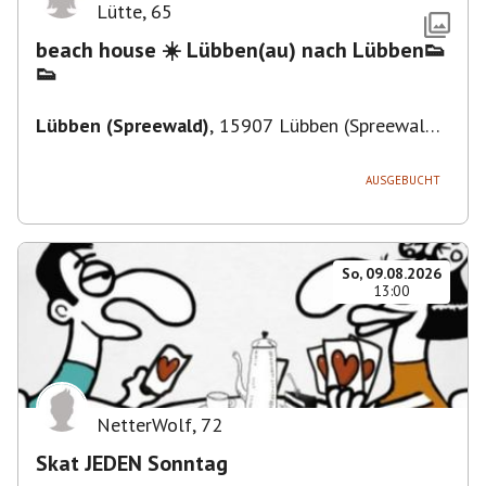
Lütte
,
65
beach house ☀️ Lübben(au) nach Lübben👟
👟
Lübben (Spreewald)
,
15907 Lübben (Spreewald),
Deutschland
AUSGEBUCHT
So, 09.08.2026
13:00
NetterWolf
,
72
Skat JEDEN Sonntag