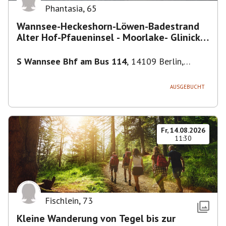
Phantasia
,
65
Wannsee-Heckeshorn-Löwen-Badestrand
Alter Hof-Pfaueninsel - Moorlake- Glinicker
Brücke-
S Wannsee Bhf am Bus 114
,
14109 Berlin,
Deutschland
AUSGEBUCHT
Fr, 14.08.2026
11:30
Fischlein
,
73
Kleine Wanderung von Tegel bis zur