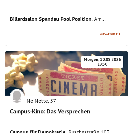
Billardsalon Spandau Pool Position
,
Am
Juliusturm 31, 13599 Berlin, Deutschland
AUSGEBUCHT
Morgen, 10.08.2026
19:30
Ne Nette
,
57
Campus-Kino: Das Versprechen
Campus für Demokratie
,
Ruschestraße 103,