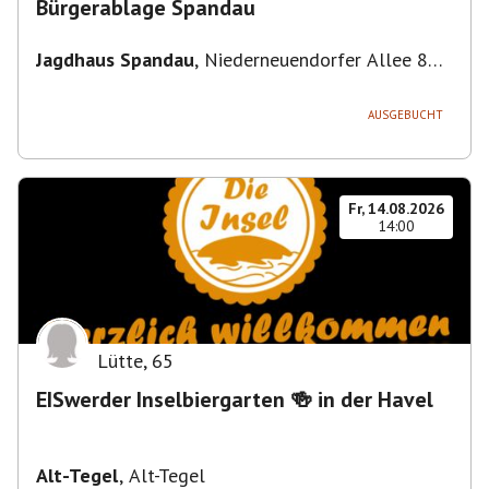
Bürgerablage Spandau
Jagdhaus Spandau
,
Niederneuendorfer Allee 80,
13587 Berlin
AUSGEBUCHT
Fr, 14.08.2026
14:00
Lütte
,
65
EISwerder Inselbiergarten 🍻 in der Havel
Alt-Tegel
,
Alt-Tegel