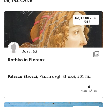
Do, 13.08.2026
Do, 13.08.2026
15:15
Doza
,
62
Rothko in Florenz
Palazzo Strozzi
,
Piazza degli Strozzi, 50123
Firenze FI, Italien
4
FREIE PLÄTZE