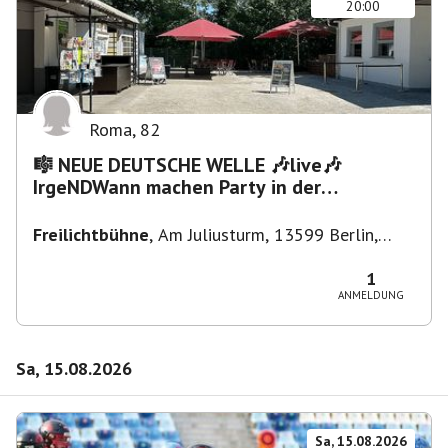
20:00
Roma
,
82
🎼 NEUE DEUTSCHE WELLE 🎶live🎶
IrgeNDWann machen Party in der
Freilichtbühne bis "...die Schule🔥"
Freilichtbühne
,
Am Juliusturm, 13599 Berlin,
Deutschland
1
ANMELDUNG
Sa, 15.08.2026
Sa, 15.08.2026