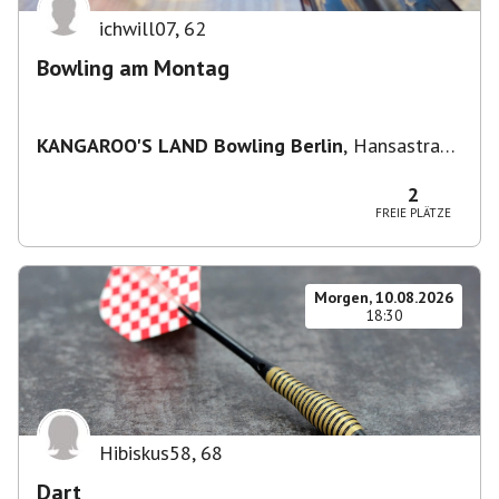
ichwill07
,
62
Bowling am Montag
KANGAROO'S LAND Bowling Berlin
,
Hansastraße
236, 13051 Berlin-Bezirk Lichtenberg,
Deutschland
2
FREIE PLÄTZE
Morgen, 10.08.2026
18:30
Hibiskus58
,
68
Dart