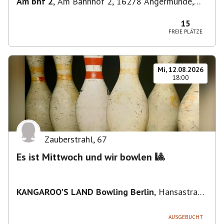
Am bhf 2
,
Am Bahnhof 2, 16278 Angermünde,
Deutschland
15
FREIE PLÄTZE
Mi, 12.08.2026
18:00
Zauberstrahl
,
67
Es ist Mittwoch und wir bowlen 🎱
KANGAROO'S LAND Bowling Berlin
,
Hansastraße
236, 13051 Berlin-Bezirk Lichtenberg,
Deutschland
AUSGEBUCHT