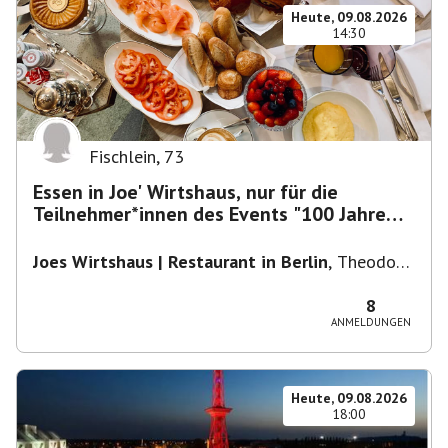
Heute, 09.08.2026
14:30
Fischlein
,
73
Essen in Joe' Wirtshaus, nur für die
Teilnehmer*innen des Events "100 Jahre
Funkturm"
Joes Wirtshaus | Restaurant in Berlin
,
Theodor-
Heuss-Platz 10, 14052 Berlin, U Theodor- Heuss
-Platz
8
ANMELDUNGEN
Heute, 09.08.2026
18:00