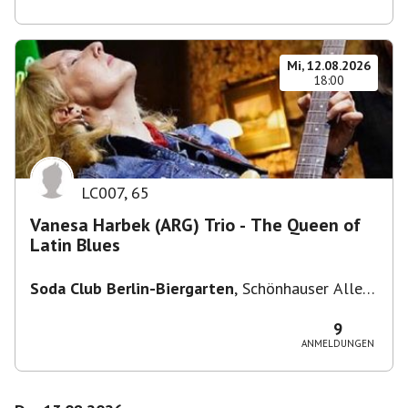
Mi, 12.08.2026
18:00
LC007
,
65
Vanesa Harbek (ARG) Trio - The Queen of
Latin Blues
Soda Club Berlin-Biergarten
,
Schönhauser Allee
36, 10435 Berlin, Deutschland
9
ANMELDUNGEN