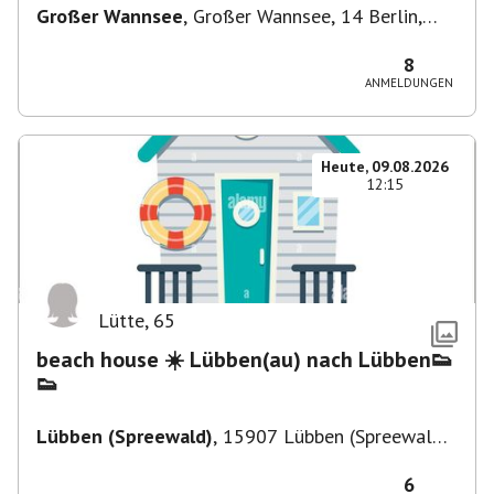
Großer Wannsee
,
Großer Wannsee, 14 Berlin,
Deutschland
8
ANMELDUNGEN
Heute, 09.08.2026
12:15
Lütte
,
65
beach house ☀️ Lübben(au) nach Lübben👟
👟
Lübben (Spreewald)
,
15907 Lübben (Spreewald),
Deutschland
6