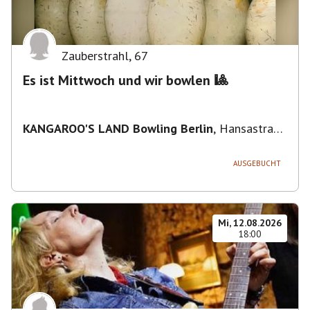
Zauberstrahl
,
67
Es ist Mittwoch und wir bowlen 🎱
KANGAROO'S LAND Bowling Berlin
,
Hansastraße
236, 13051 Berlin-Bezirk Lichtenberg,
Deutschland
AUSGEBUCHT
Mi, 12.08.2026
18:00