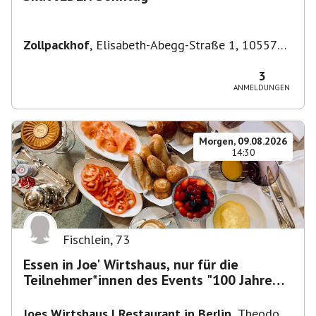
Zollpackhof
,
Elisabeth-Abegg-Straße 1, 10557
Berlin, Deutschland
3
ANMELDUNGEN
Morgen, 09.08.2026
14:30
Fischlein
,
73
Essen in Joe' Wirtshaus, nur für die
Teilnehmer*innen des Events "100 Jahre
Funkturm"
Joes Wirtshaus | Restaurant in Berlin
,
Theodor-