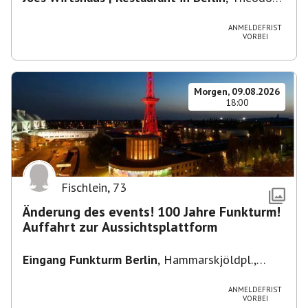
Heuss-Platz 10, 14052 Berlin, U Theodor- Heuss
-Platz
ANMELDEFRIST
VORBEI
Morgen, 09.08.2026
18:00
Fischlein
,
73
Änderung des events! 100 Jahre Funkturm!
Auffahrt zur Aussichtsplattform
Eingang Funkturm Berlin
,
Hammarskjöldpl.,
14055 Berlin, Deutschland
ANMELDEFRIST
VORBEI