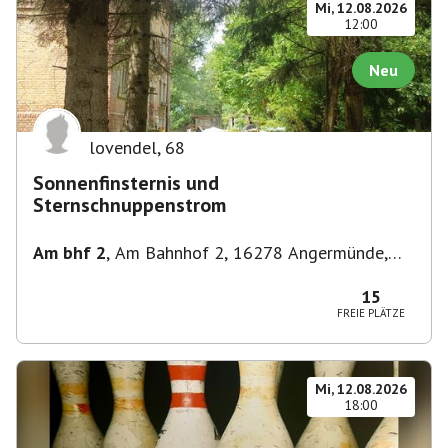
Mi, 12.08.2026
12:00
Neu
lovendel
,
68
Sonnenfinsternis und
Sternschnuppenstrom
Am bhf 2
,
Am Bahnhof 2, 16278 Angermünde,
Deutschland
15
FREIE PLÄTZE
Mi, 12.08.2026
18:00