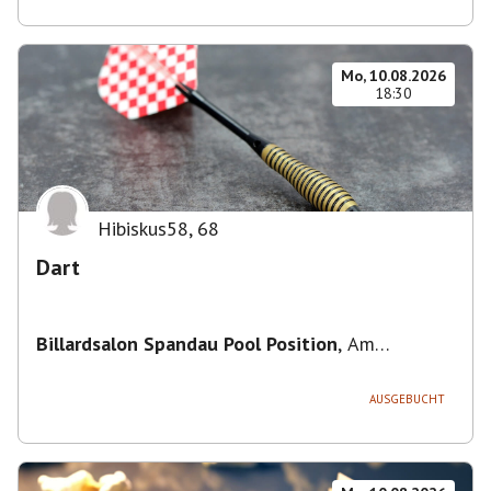
Mo, 10.08.2026
18:30
Hibiskus58
,
68
Dart
Billardsalon Spandau Pool Position
,
Am
Juliusturm 31, 13599 Berlin, Deutschland
AUSGEBUCHT