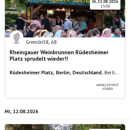
Di, 11.08.2026
15:00
Gremlin58
,
68
Rheingauer Weinbrunnen Rüdesheimer
Platz sprudelt wieder!!
Rüdesheimer Platz, Berlin, Deutschland
,
Berlin-
Wilmersdorf Rüdesheimer Platz
ANMELDEFRIST
VORBEI
Mi, 12.08.2026