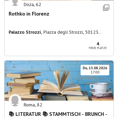
Doza
,
62
Rothko in Florenz
Palazzo Strozzi
,
Piazza degli Strozzi, 50123
Firenze FI, Italien
4
FREIE PLÄTZE
Do, 13.08.2026
17:00
Roma
,
82
📚 LITERATUR 📚 STAMMTISCH - BRUNCH -