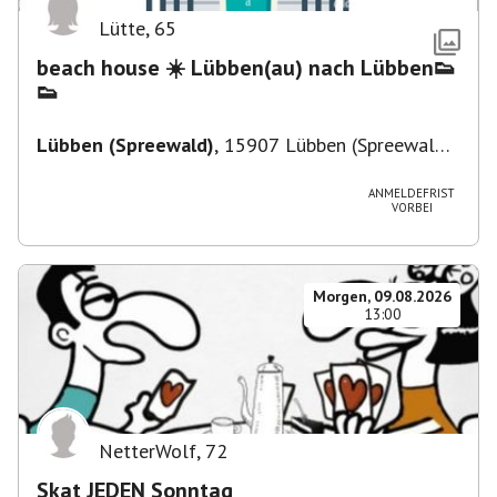
Lütte
,
65
beach house ☀️ Lübben(au) nach Lübben👟
👟
Lübben (Spreewald)
,
15907 Lübben (Spreewald),
Deutschland
ANMELDEFRIST
VORBEI
Morgen, 09.08.2026
13:00
NetterWolf
,
72
Skat JEDEN Sonntag