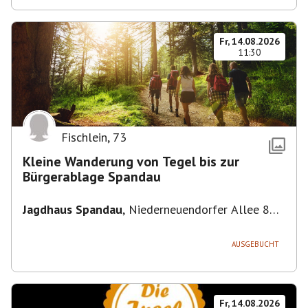
Fr, 14.08.2026
11:30
Fischlein
,
73
Kleine Wanderung von Tegel bis zur
Bürgerablage Spandau
Jagdhaus Spandau
,
Niederneuendorfer Allee 80,
13587 Berlin
AUSGEBUCHT
Fr, 14.08.2026