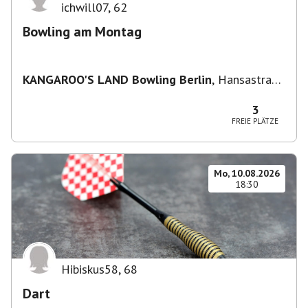
ichwill07
,
62
Bowling am Montag
KANGAROO'S LAND Bowling Berlin
,
Hansastraße
236, 13051 Berlin-Bezirk Lichtenberg,
Deutschland
3
FREIE PLÄTZE
Mo, 10.08.2026
18:30
Hibiskus58
,
68
Dart