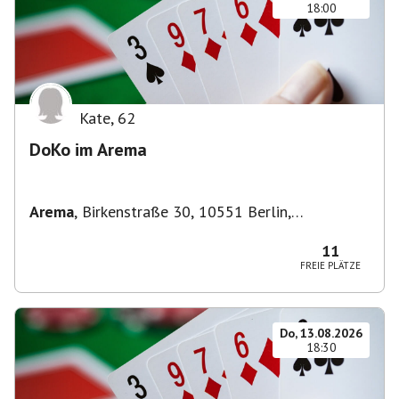
18:00
Kate
,
62
DoKo im Arema
Arema
,
Birkenstraße 30, 10551 Berlin,
Deutschland
11
FREIE PLÄTZE
Do, 13.08.2026
18:30