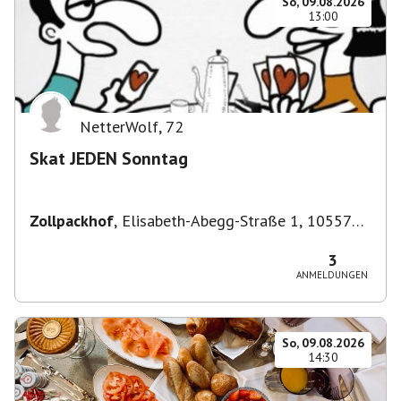
So, 09.08.2026
13:00
NetterWolf
,
72
Skat JEDEN Sonntag
Zollpackhof
,
Elisabeth-Abegg-Straße 1, 10557
Berlin, Deutschland
3
ANMELDUNGEN
So, 09.08.2026
14:30