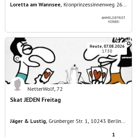
Loretta am Wannsee
,
Kronprinzessinnenweg 260,
14109 Berlin, Deutschland
ANMELDEFRIST
VORBEI
Heute, 07.08.2026
17:30
NetterWolf
,
72
Skat JEDEN Freitag
Jäger & Lustig
,
Grünberger Str. 1, 10243 Berlin-
Bezirk Friedrichshain-Kreuzberg, Deutschland
1