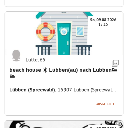
So, 09.08.2026
12:15
Lütte
,
65
beach house ☀️ Lübben(au) nach Lübben👟
👟
Lübben (Spreewald)
,
15907 Lübben (Spreewald),
Deutschland
AUSGEBUCHT