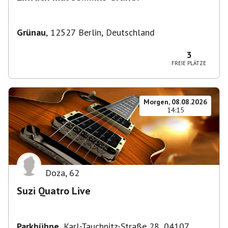
Grünau
,
12527 Berlin, Deutschland
3
FREIE PLÄTZE
Morgen, 08.08.2026
14:15
Doza
,
62
Suzi Quatro Live
Parkbühne
,
Karl-Tauchnitz-Straße 28, 04107