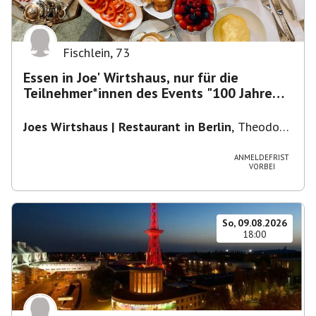
Fischlein
,
73
Essen in Joe' Wirtshaus, nur für die
Teilnehmer*innen des Events "100 Jahre
Funkturm"
Joes Wirtshaus | Restaurant in Berlin
,
Theodor-
Heuss-Platz 10, 14052 Berlin, U Theodor- Heuss
-Platz
ANMELDEFRIST
VORBEI
So, 09.08.2026
18:00