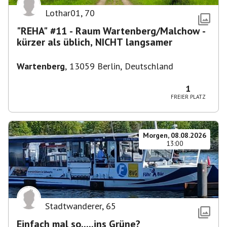
Lothar01
,
70
"REHA" #11 - Raum Wartenberg/Malchow -
kürzer als üblich, NICHT langsamer
Wartenberg
,
13059 Berlin, Deutschland
1
FREIER PLATZ
Morgen, 08.08.2026
13:00
Stadtwanderer
,
65
Einfach mal so.....ins Grüne?