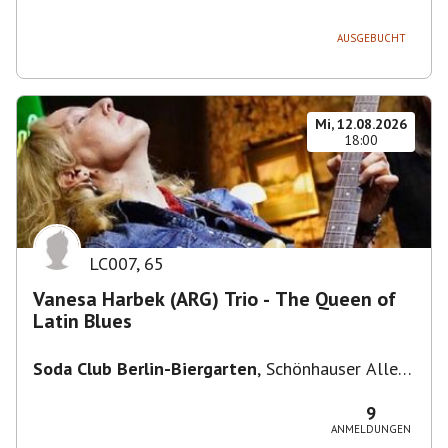
236, 13051 Berlin-Bezirk Lichtenberg,
Deutschland
AUSGEBUCHT
Mi, 12.08.2026
18:00
LC007
,
65
Vanesa Harbek (ARG) Trio - The Queen of
Latin Blues
Soda Club Berlin-Biergarten
,
Schönhauser Allee
36, 10435 Berlin, Deutschland
9
ANMELDUNGEN