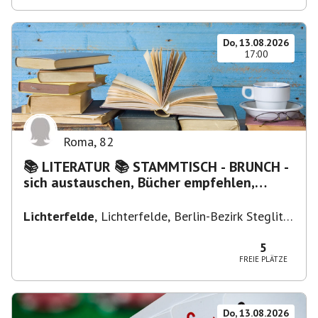
Do, 13.08.2026
17:00
Roma
,
82
📚 LITERATUR 📚 STAMMTISCH - BRUNCH -
sich austauschen, Bücher empfehlen,
Lesen/Vorlesen
Lichterfelde
,
Lichterfelde, Berlin-Bezirk Steglitz-
Zehlendorf, Deutschland
5
FREIE PLÄTZE
Do, 13.08.2026