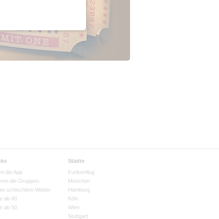
cks
Städte
rt die App
Funkenflug
eren die Gruppen
München
bei schlechtem Wetter
Hamburg
e ab 40
Köln
e ab 50
Wien
Stuttgart