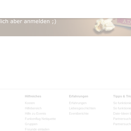
Hilfreiches
Erfahrungen
Tipps & Tri
Kosten
Erfahrungen
So funktionie
Hilfebereich
Liebesgeschichten
So funktioni
Hilfe zu Events
Eventberichte
Date-Ideen 
Funkenflug Netiquette
Partnersuch
Gruppen
Partnersuch
Freunde einladen