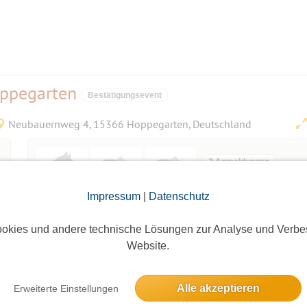
ppegarten
Bestätigungsevent
Neubauernweg 4, 15366 Hoppegarten, Deutschland
3 Anmeldungen
4 freie Plätze
Impressum
|
Datenschutz
n in geselliger Runde (Max. 4 Spieler pro Bahn)
okies und andere technische Lösungen zur Analyse und Verbe
 Möglichkeit eine zweite Bahn zu bestellen.
Website.
Alle akzeptieren
Erweiterte Einstellungen