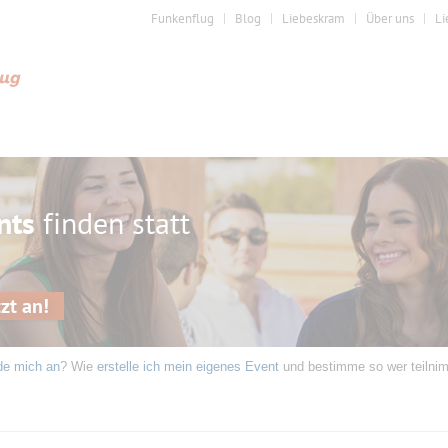
Funkenflug
Blog
Liebeskram
Über uns
Li
nts
finden statt
zt an!
de mich an
? Wie
erstelle ich mein eigenes Event
und bestimme so wer teilni