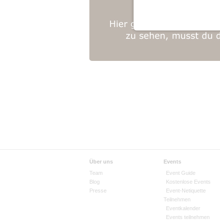
Über uns
Events
Team
Event Guide
Blog
Kostenlose Events
Presse
Event-Netiquette
Teilnehmen
Eventkalender
Events teilnehmen