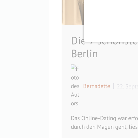
Die 7 schönste
Berlin
Bernadette
22. Sep
Das Online-Dating war erfol
durch den Magen geht, liest