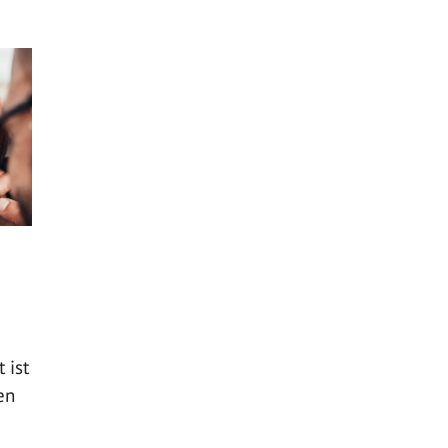
 ist
en