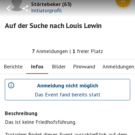
Störtebeker
(
63
)
Initiatorprofil
Auf der Suche nach Louis Lewin
7
Anmeldungen
|
1
freier Platz
Berichte
Infos
Bilder
Pinnwand
Anmeldungen
Anmeldung nicht möglich
Das Event fand bereits statt
Beschreibung
Das ist keine Friedhofsführung.
Trotzdem findet dieses Event ausschließlich auf dem