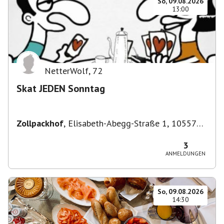
So, 09.08.2026
13:00
NetterWolf
,
72
Skat JEDEN Sonntag
Zollpackhof
,
Elisabeth-Abegg-Straße 1, 10557
Berlin, Deutschland
3
ANMELDUNGEN
So, 09.08.2026
14:30