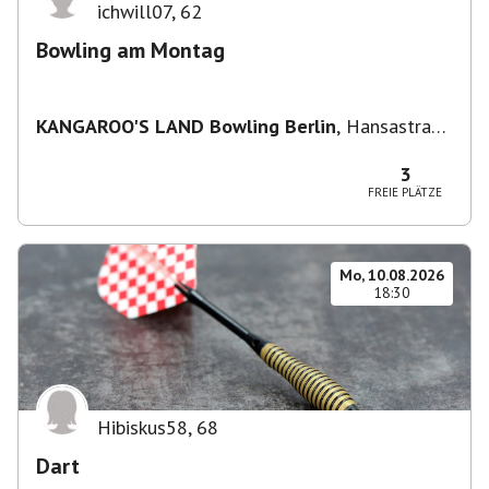
ichwill07
,
62
Bowling am Montag
KANGAROO'S LAND Bowling Berlin
,
Hansastraße
236, 13051 Berlin-Bezirk Lichtenberg,
Deutschland
3
FREIE PLÄTZE
Mo, 10.08.2026
18:30
Hibiskus58
,
68
Dart