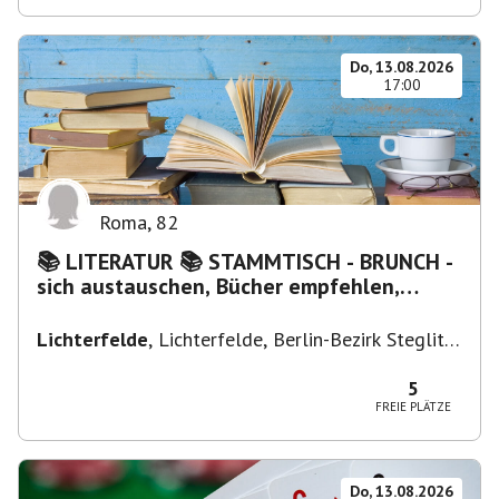
Do, 13.08.2026
17:00
Roma
,
82
📚 LITERATUR 📚 STAMMTISCH - BRUNCH -
sich austauschen, Bücher empfehlen,
Lesen/Vorlesen
Lichterfelde
,
Lichterfelde, Berlin-Bezirk Steglitz-
Zehlendorf, Deutschland
5
FREIE PLÄTZE
Do, 13.08.2026