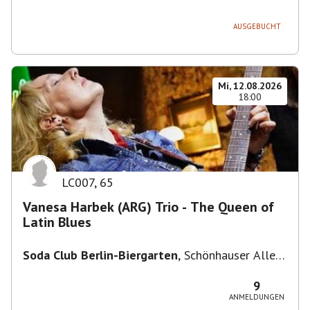
236, 13051 Berlin-Bezirk Lichtenberg,
Deutschland
AUSGEBUCHT
Mi, 12.08.2026
18:00
LC007
,
65
Vanesa Harbek (ARG) Trio - The Queen of
Latin Blues
Soda Club Berlin-Biergarten
,
Schönhauser Allee
36, 10435 Berlin, Deutschland
9
ANMELDUNGEN