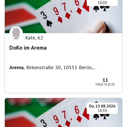
18:00
Kate
,
62
DoKo im Arema
Arema
,
Birkenstraße 30, 10551 Berlin,
Deutschland
11
FREIE PLÄTZE
Do, 13.08.2026
18:30