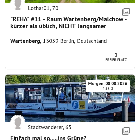
Lothar01
,
70
"REHA" #11 - Raum Wartenberg/Malchow -
kürzer als üblich, NICHT langsamer
Wartenberg
,
13059 Berlin, Deutschland
1
FREIER PLATZ
Morgen, 08.08.2026
13:00
Stadtwanderer
,
65
Einfach mal so.....ins Grüne?