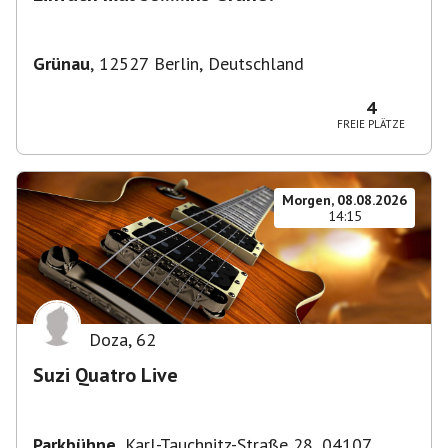
Grünau
,
12527 Berlin, Deutschland
4
FREIE PLÄTZE
Morgen, 08.08.2026
14:15
Doza
,
62
Suzi Quatro Live
Parkbühne
,
Karl-Tauchnitz-Straße 28, 04107