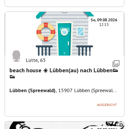
So, 09.08.2026
12:15
Lütte
,
65
beach house ☀️ Lübben(au) nach Lübben👟
👟
Lübben (Spreewald)
,
15907 Lübben (Spreewald),
Deutschland
AUSGEBUCHT