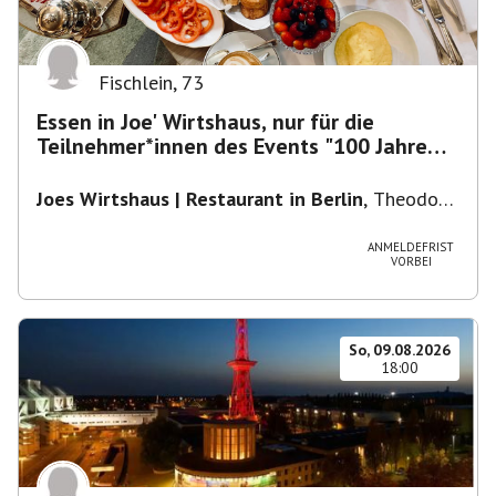
Fischlein
,
73
Essen in Joe' Wirtshaus, nur für die
Teilnehmer*innen des Events "100 Jahre
Funkturm"
Joes Wirtshaus | Restaurant in Berlin
,
Theodor-
Heuss-Platz 10, 14052 Berlin, U Theodor- Heuss
-Platz
ANMELDEFRIST
VORBEI
So, 09.08.2026
18:00