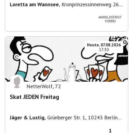
Loretta am Wannsee
,
Kronprinzessinnenweg 260,
14109 Berlin, Deutschland
ANMELDEFRIST
VORBEI
Heute, 07.08.2026
17:30
NetterWolf
,
72
Skat JEDEN Freitag
Jäger & Lustig
,
Grünberger Str. 1, 10243 Berlin-
Bezirk Friedrichshain-Kreuzberg, Deutschland
1