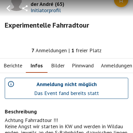
der André
(
65
)
Initiatorprofil
Experimentelle Fahrradtour
7
Anmeldungen
|
1
freier Platz
Berichte
Infos
Bilder
Pinnwand
Anmeldungen
Anmeldung nicht möglich
Das Event fand bereits statt
Beschreibung
Achtung Fahrradtour !!!
Keine Angst wir starten in KW und werden in Wildau
enden, jeweils an den S-Bahnhöfen, dazwischen liegen