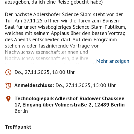
abzugeben, da ich eine Reise gebucht habe)
Der nächste Adlershofer Science Slam steht vor der
Tür: Am 27.11.25 öffnen wir die Türen zum Bunsen-
Saal für unser wissbegieriges Science-Slam-Publikum,
welches mit seinem Applaus über den besten Vortrag
des Abends entscheiden darf. Auf dem Programm
stehen wieder faszinierende Vorträge von
Nachwuchswissenschaftlerinnen und
Nachwuchswissenschaftlern, die ihre
Mehr anzeigen
Forschungsthemen auf unterhaltsame Weise
präsentieren. Lachmuskeltraining inklusive. Wir freuen
Do., 27.11.2025, 18:00 Uhr
uns auf unterhaltsame Stunden.
Anmeldeschluss:
Do., 27.11.2025, 15:00 Uhr
Beginn 18.30 Uhr, Einlass ab 18.00 Uhr. Die Plätze
sind im Bunsen-Saal (Volmerstraße 2 in 12489 Berlin)
Technologiepark Adlershof Rudower Chaussee
auf max. 420 begrenzt. ( freie Platzwahl )
17, Eingang über Volmerstraße 2, 12489 Berlin
Berlin
Tickets für 10,00 Euro gibt es unter
www.adlershof.de/ticketservice
Treffpunkt
oder vor Ort nach telefonischer oder schriftlicher
Abstimmung: