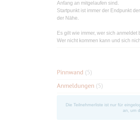
Anfang an mitgelaufen sind.
Startpunkt ist immer der Endpunkt der
der Nähe.
Es gilt wie immer, wer sich anmeldet
Wer nicht kommen kann und sich nicht
nicht bestätigt.
Zur Erklärung da das einigen immer noc
Bestätigungsevent kommt es nicht dar
ist....wer teilnimmt entscheidet nicht 
Pinnwand
(
5
)
der/die Initiator/en.
Anmeldungen
(5)
Noch was in eigener Sache, wenn euch
(trotz vielleicht auch noch freier
Die Teilnehmerliste ist nur für eingel
an, um d
Plätze) steht es jedem frei sich wied
aber auch gezeigt, dass ein paar Tag
Teilnehmer von der Warteliste zum Zu