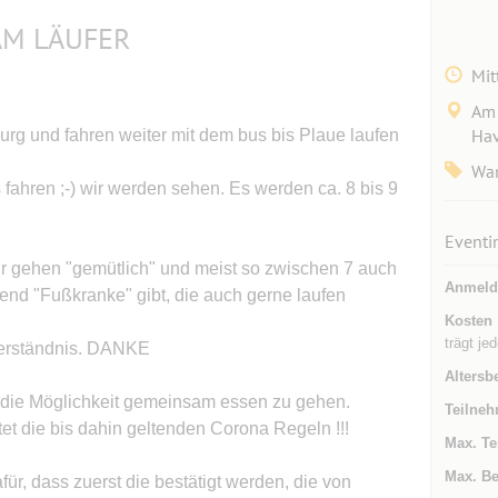
AM LÄUFER
Mit
Am 
Hav
rg und fahren weiter mit dem bus bis Plaue laufen
Wa
 fahren ;-) wir werden sehen. Es werden ca. 8 bis 9
Eventi
r gehen "gemütlich" und meist so zwischen 7 auch
Anmeld
end "Fußkranke" gibt, die auch gerne laufen
Kosten
trägt je
 Verständnis. DANKE
Altersb
 die Möglichkeit gemeinsam essen zu gehen.
Teilneh
tet die bis dahin geltenden Corona Regeln !!!
Max. Te
Max. Be
für, dass zuerst die bestätigt werden, die von