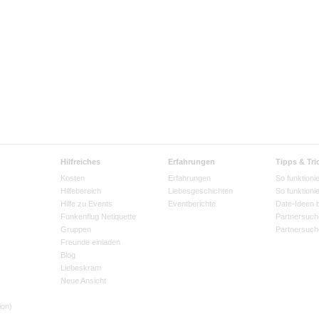
Hilfreiches
Erfahrungen
Tipps & Tri
Kosten
Erfahrungen
So funktionie
Hilfebereich
Liebesgeschichten
So funktioni
Hilfe zu Events
Eventberichte
Date-Ideen 
Funkenflug Netiquette
Partnersuch
Gruppen
Partnersuch
Freunde einladen
Blog
Liebeskram
Neue Ansicht
ion)