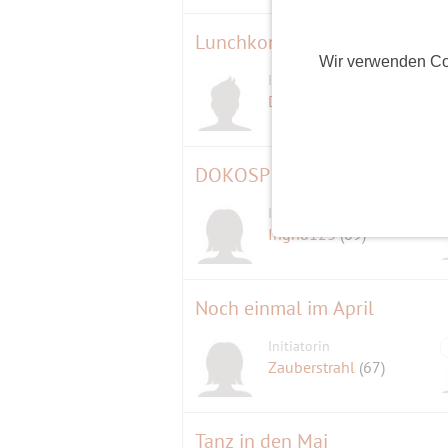
Lunchkonzert - Violine
Wir verwenden Co
Initiator
D
DON
(44)
DOKOSPIELEN
Initiatorin
Ingrid123
(69)
Noch einmal im April
Initiatorin
Zauberstrahl
(67)
Tanz in den Mai