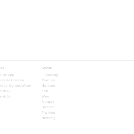
cks
Städte
rt die App
Funkenflug
eren die Gruppen
München
bei schlechtem Wetter
Hamburg
e ab 40
Köln
e ab 50
Wien
Stuttgart
Dresden
Frankfurt
Nürnberg