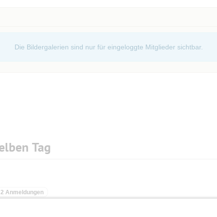
Die Bildergalerien sind nur für eingeloggte Mitglieder sichtbar.
elben Tag
2 Anmeldungen