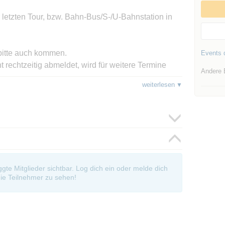
 letzten Tour, bzw. Bahn-Bus/S-/U-Bahnstation in
 bitte auch kommen.
Events d
 rechtzeitig abmeldet, wird für weitere Termine
Andere 
weiterlesen
h nicht klar oder geläufig ist.... Bei einem
auf an auf welchem Platz der Warteliste man
der Wartelistenplatz sondern einzig und alleine
 die Wartezeit auf der Warteliste zu lange ist
oggte Mitglieder sichtbar. Log dich ein oder melde dich
ie Teilnehmer zu sehen!
er abzumelden, ich bin da keinem böse. Es hat sich
e vorher die Abmeldungen eintrudeln und meist alle
ge kommen - also ist Geduld die Devise!