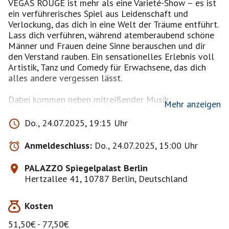
VEGAS ROUGE ist mehr als eine Varieté-Show – es ist
ein verführerisches Spiel aus Leidenschaft und
Verlockung, das dich in eine Welt der Träume entführt.
Lass dich verführen, während atemberaubend schöne
Männer und Frauen deine Sinne berauschen und dir
den Verstand rauben. Ein sensationelles Erlebnis voll
Artistik, Tanz und Comedy für Erwachsene, das dich
alles andere vergessen lässt.
Dabei kommen neben mitreißender Musik,
Mehr anzeigen
aufwändigen Videoanimationen und einem
ausgeklügelten Lichtdesign nicht weniger als 140
Do., 24.07.2025, 19:15 Uhr
handgefertigte Kostüme zum Einsatz – die
Tänzerinnen und Tänzer wechseln während der rund
Anmeldeschluss:
Do., 24.07.2025, 15:00 Uhr
neunzigminütigen Show sage und schreibe elf Mal ihre
Garderobe!
PALAZZO Spiegelpalast Berlin
Hertzallee 41, 10787 Berlin, Deutschland
Der Deal ist leider beendet ! Nun nur noch Tickets
Kosten
zum Original Preis !
anstatt 77,50€ nur 57,04€ PK 1
51,50€ - 77,50€
anstatt 67,50€ nur 49,82€ PK 2