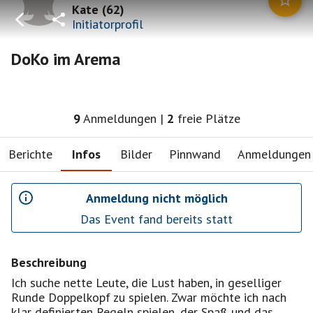
Kate
(
62
)
Initiatorprofil
DoKo im Arema
9
Anmeldungen
|
2
freie Plätze
Berichte
Infos
Bilder
Pinnwand
Anmeldungen
Anmeldung nicht möglich
Das Event fand bereits statt
Beschreibung
Ich suche nette Leute, die Lust haben, in geselliger
Runde Doppelkopf zu spielen. Zwar möchte ich nach
klar definierten Regeln spielen, der Spaß und das