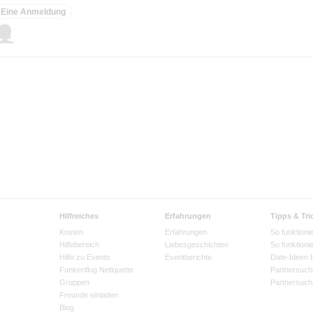
Eine Anmeldung
Hilfreiches
Erfahrungen
Tipps & Tri
Kosten
Erfahrungen
So funktionie
Hilfebereich
Liebesgeschichten
So funktioni
Hilfe zu Events
Eventberichte
Date-Ideen 
Funkenflug Netiquette
Partnersuch
Gruppen
Partnersuch
Freunde einladen
Blog