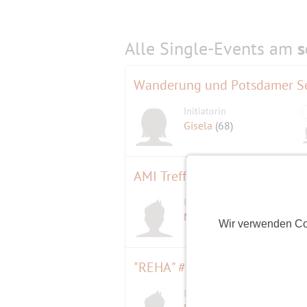
Alle Single-Events am
s
Wanderung und Potsdamer S
Initiatorin
Gisela
(68)
AMI Treffen
Initiator
D
Mülli
(60)
Wir verwenden Co
Initiator