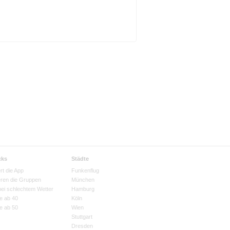
cks
Städte
rt die App
Funkenflug
eren die Gruppen
München
bei schlechtem Wetter
Hamburg
e ab 40
Köln
e ab 50
Wien
Stuttgart
Dresden