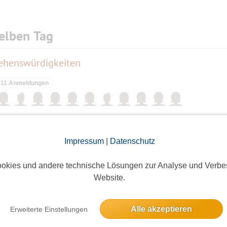
elben Tag
ehenswürdigkeiten
11 Anmeldungen
Impressum
|
Datenschutz
ieses Event hatte keine Anmeldungen
okies und andere technische Lösungen zur Analyse und Verbe
Website.
"REHA" #10 - Heilige Drei Pfühle • Regenbogensee • Liepnitzsee -- kürzer 
Alle akzeptieren
Erweiterte Einstellungen
5 Anmeldungen