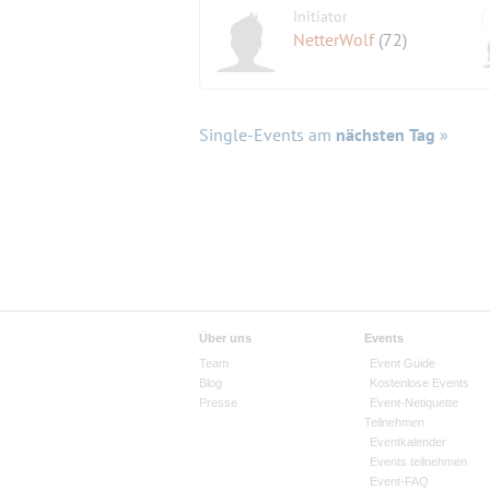
Initiator
NetterWolf
(72)
Single-Events am
nächsten Tag
»
Über uns
Events
Team
Event Guide
Blog
Kostenlose Events
Presse
Event-Netiquette
Teilnehmen
Eventkalender
Events teilnehmen
Event-FAQ