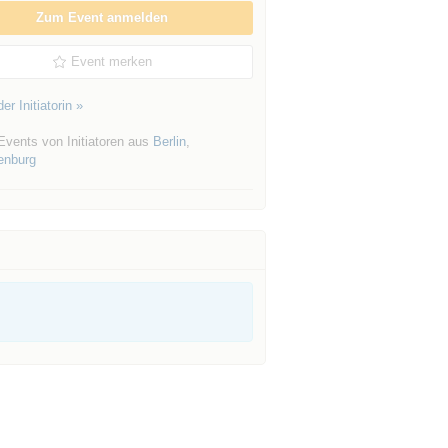
Zum Event anmelden
Event merken
er Initiatorin »
Events von Initiatoren aus
Berlin
,
enburg