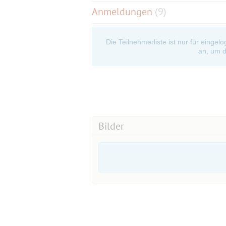
Anmeldungen
(9)
Die Teilnehmerliste ist nur für eingel
an, um d
Bilder