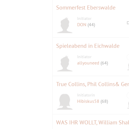
Sommerfest Eberswalde
Initiator
D
DON
(44)
Spieleabend in Eichwalde
Initiator
allyouneed
(64)
True Collins, Phil Collins& G
Initiatorin
Hibiskus58
(68)
WAS IHR WOLLT, William Shak