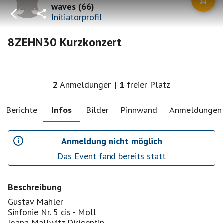
waves
(
66
)
Initiatorprofil
8ZEHN30 Kurzkonzert
2
Anmeldungen
|
1
freier Platz
Berichte
Infos
Bilder
Pinnwand
Anmeldungen
Anmeldung nicht möglich
Das Event fand bereits statt
Beschreibung
Gustav Mahler
Sinfonie Nr. 5 cis - Moll
Joana Mallwitz Dirigentin