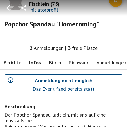
Fischlein
(
73
)
Initiatorprofil
Popchor Spandau "Homecoming"
2
Anmeldungen
|
3
freie Plätze
Berichte
Infos
Bilder
Pinnwand
Anmeldungen
Anmeldung nicht möglich
Das Event fand bereits statt
Beschreibung
Der Popchor Spandau lädt ein, mit uns auf eine
musikalische
Reise zu gehen. Was bedeutet es, nach Hause zu