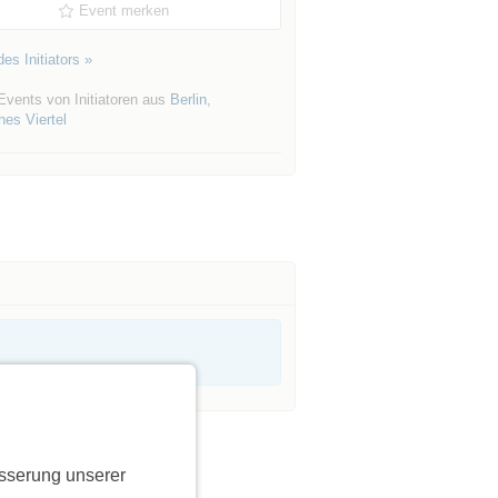
Event merken
es Initiators »
Events von Initiatoren aus
Berlin
,
es Viertel
sserung unserer