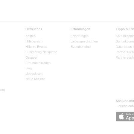
Hilfreiches
Erfahrungen
Tipps & Tri
Kosten
Erfahrungen
So funktionie
Hilfebereich
Liebesgeschichten
So funktioni
Hilfe zu Events
Eventberichte
Date-Ideen 
Funkenflug Netiquette
Partnersuch
Gruppen
Partnersuch
Freunde einladen
Blog
Liebeskram
Neue Ansicht
ion)
Schluss mi
– erlebe ech