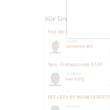
Alle Single-Events am
s
Fest der Nachbarn und Kiezfes
Initiator
Störtebeker
(63)
Skat - Freitagsrunde 17:30
Initiatorin
Kate B.
(71)
BEE GEES BY MAINCOURSET
Initiatorin