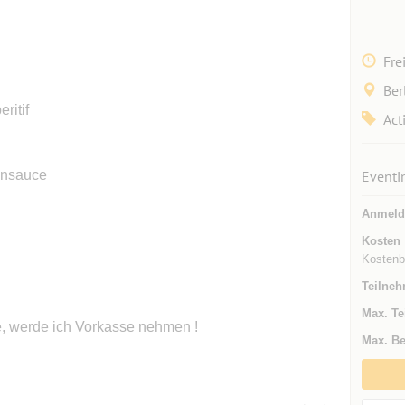
Fre
Ber
ritif
Act
insauce
Eventi
Anmeld
Kosten
Kostenb
Teilneh
Max. Te
ne, werde ich Vorkasse nehmen !
Max. Be