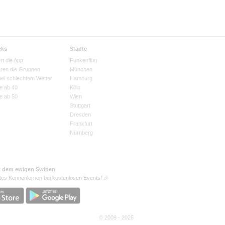
cks
Städte
rt die App
Funkenflug
eren die Gruppen
München
bei schlechtem Wetter
Hamburg
e ab 40
Köln
e ab 50
Wien
Stuttgart
Dresden
Frankfurt
Nürnberg
t dem ewigen Swipen
tes Kennenlernen bei kostenlosen Events! 🎉
© 2009 - 2026