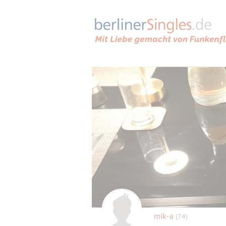
mik-a
(74)