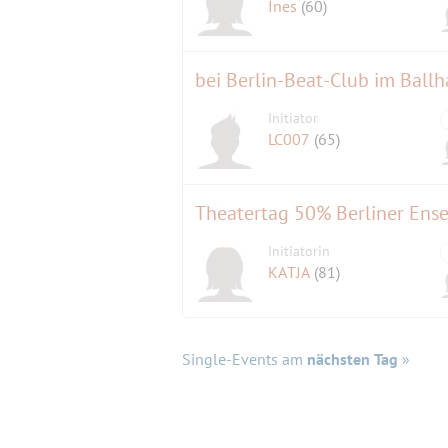
Ines
(60)
bei Berlin-Beat-Club im Ballha
Initiator
LC007
(65)
Theatertag 50% Berliner Ens
Initiatorin
KATJA
(81)
Single-Events am
nächsten Tag
»