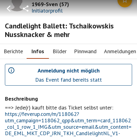
1969-Sven
(
57
)
Initiatorprofil
Candlelight Ballett: Tschaikowskis
Nussknacker & mehr
Berichte
Infos
Bilder
Pinnwand
Anmeldungen
Anmeldung nicht möglich
Das Event fand bereits statt
Beschreibung
https://feverup.com/m/118062?
utm_campaign=118062_qpp&utm_term=card_118062
_col_1_row_1_IMG&utm_source=email&utm_content=
DE_EML_MKT_CDP_JRN_TKH_CandlelightNL_V1-