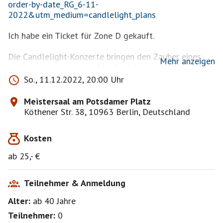
order-by-date_RG_6-11-
2022&utm_medium=candlelight_plans
Ich habe ein Ticket für Zone D gekauft.
Die Candlelight-Konzerte bringen den Zauber eines
Mehr anzeigen
multisensorischen Live-Musikerlebnisses an
beeindruckende Orte, die in Berlin für diesen Zweck
So., 11.12.2022, 20:00 Uhr
bisher noch nie genutzt wurden. Kaufe Deine Tickets
jetzt, um das Beste aus Tschaikowskis Schwanensee &
Meistersaal am Potsdamer Platz
mehr im Meistersaal bei sanftem Kerzenschein zu
Köthener Str. 38, 10963 Berlin, Deutschland
erleben.
Kosten
Vorläufiges Programm
ab 25,- €
Der Nussknacker Marsch
Tanz der Rohrflöten aus ‘Nussknacker’
Tanz der Zuckerfee aus ‘Nussknacker’
Teilnehmer & Anmeldung
Chinesischer Tanz aus ‘Nussknacker’
Alter:
ab 40
Jahre
Schwanensee Szene Ballett - P. I. Tschaikowski
Tanz der kleinen Schwäne - P. I. Tschaikowski
Teilnehmer:
0