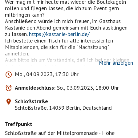
Wer mag mit mir heute mal wieder die Boulekugeln
rollen und fliegen lassen, die ich zum Event gern
mitbringen kann?
Anschließend würde ich mich freuen, im Gasthaus
Kastanie den Abend gemeinsam mit Euch ausklingen
zu lassen.
https://kastanie-berlin.de/
Ich bestelle einen Tisch für alle interessierten
Mitspielenden, die sich für die "Nachsitzung"
anmelden.
Auch bitte ich um Verständnis, daß ich bei der kleinen
Mehr anzeigen
Teilnehmer(innen)zahl nicht unbedingt chronologisch
bestätige.
Mo., 04.09.2023, 17:30 Uhr
Bei misslichem Wetter oder anderen, zwingenden
Gründen werde ich das Event ggf. kurzfristig absagen.
Anmeldeschluss:
So., 03.09.2023, 18:00 Uhr
... und wie spielt man das jetzt? Hier eine Kurzfassung
Schloßstraße
der Spielregeln :-)
Schloßstraße, 14059 Berlin, Deutschland
Ein Spieler der beginnenden Mannschaft 1 wirft
zunächst die kleine Zielkugel (das "Schweinchen" )
Treffpunkt
etwa 6-10 Meter weit aus und versucht dann eine
seiner Boulekugel so nahe wie möglich an dieser
Schloßstraße auf der Mittelpromenade - Höhe
Zielkugel zu platzieren.