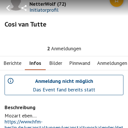
NetterWolf
(
72
)
Initiatorprofil
Cosi van Tutte
2
Anmeldungen
Berichte
Infos
Bilder
Pinnwand
Anmeldungen
Anmeldung nicht möglich
Das Event fand bereits statt
Beschreibung
https://www.hfm-
berlin.de/veranstaltungen/veranstaltungskalender/det