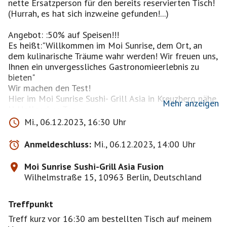
nette Ersatzperson für den bereits reservierten Tisch!
(Hurrah, es hat sich inzw.eine gefunden!...)
Angebot: :50% auf Speisen!!!
Es heißt:"Willkommen im Moi Sunrise, dem Ort, an
dem kulinarische Träume wahr werden! Wir freuen uns,
Ihnen ein unvergessliches Gastronomieerlebnis zu
bieten"
Wir machen den Test!
Hier im Moi Sunrise Sushi- Grill Asia in Kreuzberg nähe
Mehr anzeigen
U-Hallesches Tor
möchte ich also am Mittwoch mit einem zuverlässigen
Mi., 06.12.2023, 16:30 Uhr
Besi am reservierten Tisch essen zum Angebot: :50%
Anmeldeschluss:
Mi., 06.12.2023, 14:00 Uhr
https://moi-sunrise.de
-50% auf Speisen Im reservierten Zeitfenster
Moi Sunrise Sushi-Grill Asia Fusion
verfügbar. -
Wilhelmstraße 15, 10963 Berlin, Deutschland
Menü-Angebote und Getränke nicht inklusive.!
Treffpunkt
Treff kurz vor 16:30 am bestellten Tisch auf meinem