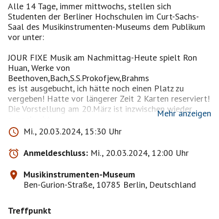
Alle 14 Tage, immer mittwochs, stellen sich
Studenten der Berliner Hochschulen im Curt-Sachs-
Saal des Musikinstrumenten-Museums dem Publikum
vor unter:
JOUR FIXE Musik am Nachmittag-Heute spielt Ron
Huan, Werke von
Beethoven,Bach,S.S.Prokofjew,Brahms
es ist ausgebucht, ich hätte noch einen Platz zu
vergeben! Hatte vor längerer Zeit 2 Karten reserviert!
Die Vorstellung am 20.März ist inzwischen wieder
Mehr anzeigen
ausgebucht
Eintritt frei, Spenden erwünscht..
Mi., 20.03.2024, 15:30 Uhr
Treff:kurz vor 15:00 im Musikinstrumenten-Museum,
um unsere gebuchten Karten an der Kasse abzuholen-
Anmeldeschluss:
Mi., 20.03.2024, 12:00 Uhr
Beginn des Konzertes: 15:30 bis ca 17:00 Uhr); Ben-
Gurion-Straße, 10785 Berlin-Tiergarten U-Potsdamer
Musikinstrumenten-Museum
Platz.
Ben-Gurion-Straße, 10785 Berlin, Deutschland
Treffpunkt