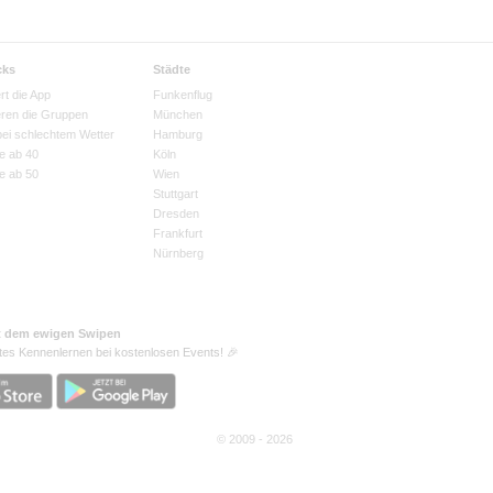
cks
Städte
rt die App
Funkenflug
eren die Gruppen
München
bei schlechtem Wetter
Hamburg
e ab 40
Köln
e ab 50
Wien
Stuttgart
Dresden
Frankfurt
Nürnberg
t dem ewigen Swipen
tes Kennenlernen bei kostenlosen Events! 🎉
© 2009 - 2026