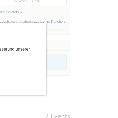
Event merken
es Initiators »
Events von Initiatoren aus
Berlin
,
Karlshorst
sserung unserer
2 Events