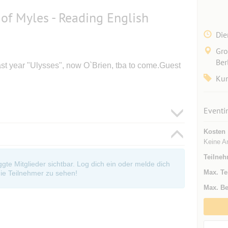
 of Myles - Reading English
Die
Gro
Ber
ast year "Ulysses", now O`Brien, tba to come.Guest
Kun
Eventi
Kosten
Keine A
Teilneh
oggte Mitglieder sichtbar. Log dich ein oder melde dich
Max. Te
ie Teilnehmer zu sehen!
Max. Be