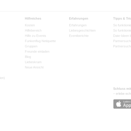
Hilfreiches
Erfahrungen
Tipps & Tri
Kosten
Erfahrungen
So funktionie
Hilfebereich
Liebesgeschichten
So funktioni
Hilfe zu Events
Eventberichte
Date-Ideen 
Funkenflug Netiquette
Partnersuch
Gruppen
Partnersuch
Freunde einladen
Blog
Liebeskram
Neue Ansicht
ion)
Schluss mi
– erlebe ech