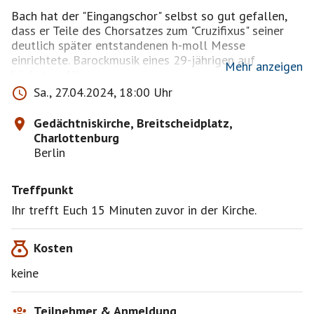
Bach hat der "Eingangschor" selbst so gut gefallen,
dass er Teile des Chorsatzes zum "Cruzifixus" seiner
deutlich später entstandenen h-moll Messe
einrichtete. Barockmusik eines 29-jährigen auf
Mehr anzeigen
höchstem Niveau.
Sa., 27.04.2024, 18:00 Uhr
Ich würde mich freuen, mal wieder den einen BeSi
oder die andere BeSine zum Kantategottesdienst
Gedächtniskirche, Breitscheidplatz,
begrüßen zu können
Charlottenburg
Berlin
Treffpunkt
Anfahrtsbeschreibung:
Ihr trefft Euch 15 Minuten zuvor in der Kirche.
"Berlin Zoologischer Garten"
RE 1,2,7, RB 14,21,22
Kosten
"Zoologischer Garten"
keine
S3, S5, S7, S9, U2
"S+U Zoologischer Garten"
Teilnehmer & Anmeldung