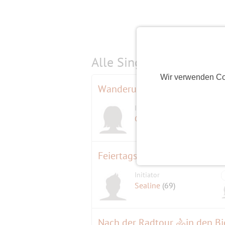
Alle Single-Events am
s
Wir verwenden Co
Wanderung am Scharmützels
Initiatorin
Gisela
(68)
Feiertags - Radtour rund um 
Initiator
Sealine
(69)
Nach der Radtour 🚴in den Bi