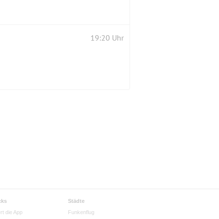
19:20 Uhr
cks
Städte
rt die App
Funkenflug