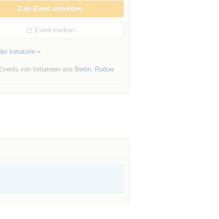
Zum Event anmelden
Event merken
er Initiatorin »
Events von Initiatoren aus
Berlin
,
Rudow