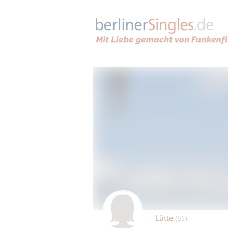
Lütte
(65)