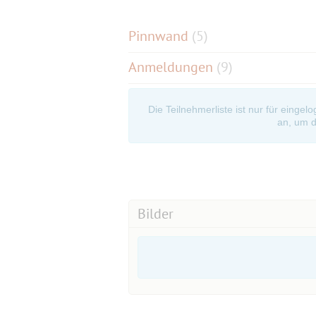
Pinnwand
(
5
)
Anmeldungen
(9)
Die Teilnehmerliste ist nur für eingel
an, um d
Bilder