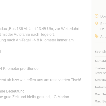
Don
Rat
Deu
dau ,Bus 136 Abfahrt 13.45 Uhr, zur Weiterfahrt
 mit der Autofähre nach Tegelort.
Aus
ung nach Alt-Tegel +/- 8 Kilometer immer am
Eventi
l
Anmeld
 4 Kilometer pro Stunde.
Kosten
Jeder s
nt ab bzw.wir treffen uns am reservierten Tisch!
Altersb
Teilneh
ohne Bedeutung.
Max. Te
e gute Zeit und bleibt gesund, LG Marion
Max. Be