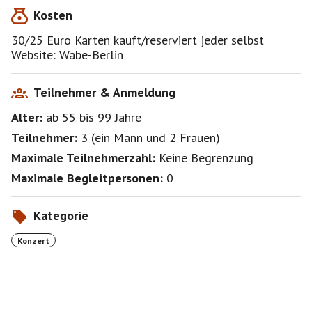
‍Clapton, ‍Tom ‍Jones, ‍Robin ‍Gibb, ‍Bryan ‍Adams, ‍Jennifer
Kosten
‍Rush, ‍Sweet, ‍Slade, ‍Marmalade, ‍Equals ‍und ‍vielen
‍anderen.
30/25 Euro Karten kauft/reserviert jeder selbst
Website: Wabe-Berlin
Teilnehmer & Anmeldung
Alter:
ab 55
bis 99
Jahre
Teilnehmer:
3
(
ein Mann
und
2 Frauen
)
Maximale Teilnehmerzahl:
Keine Begrenzung
Maximale Begleitpersonen:
0
Kategorie
Konzert