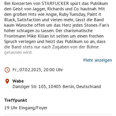
Bei Konzerten von STARFUCKER spürt das Publikum
den Geist von Jagger, Richards und Co. hautnah. Mit
den großen Hits wie Angie, Ruby Tuesday, Paint it
Black, Satisfaction und vielen mehr, lässt die Band
kaum Wünsche offen um das Herz jedes Stones-Fan's
höher schlagen zu lassen. Der charismatische
Frontmann Mike Kilian ist selten um einen frechen
Spruch verlegen und heizt das Publikum so an, dass
die Band stets nur nach Zugaben von der Bühne
gelassen wird.
Mehr anzeigen
Seit ‍1998 ‍besteht ‍Starfucker ‍als ‍professionelle
‍Rolling ‍Stones ‍Coverband. ‍Mit ‍über ‍2000
Fr., 07.02.2025, 20:00 Uhr
‍erfolgreichen ‍Konzerten ‍in ‍Deutschland, ‍der ‍Schweiz,
‍Österreich ‍und ‍Belgien ‍ist ‍Starfucker ‍die ‍meist
Wabe
‍gebuchteste ‍Rolling ‍Stones ‍Tributeband
Danziger Str. 105, 10405 Berlin, Deutschland
‍Deutschlands.
‍Die ‍Musiker ‍gehören ‍zweifelsohne ‍schon ‍seit ‍Jahren ‍zu
Treffpunkt
‍den ‍Hochkarätern ‍der ‍deutschen ‍Rocklandschaft, ‍mit
‍langjähriger ‍Bühnen- ‍und ‍Tourneerfahrung ‍in ‍ganz
19 Uhr Eingang/Foyer
‍Europa. ‍Sie ‍teilten ‍sich ‍bereits ‍die ‍Bühne ‍mit ‍Eric