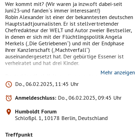
Wer kommt mit? (Wir waren ja inzw.oft dabei-seit
Juni23-und fanden´s immer interessant!)
Robin Alexander ist einer der bekanntesten deutschen
Hauptstadtjournalisten. Er ist stellvertretender
Chefredakteur der WELT und Autor zweier Bestseller,
in denen er sich mit der Flüchtlingspolitik Angela
Merkels („Die Getriebenen“) und mit der Endphase
ihrer Kanzlerschaft („Machtverfall“)
auseinandergesetzt hat. Der gebürtige Essener ist
verheiratet und hat drei Kinder.
Mehr anzeigen
Deutschlandfunk Kultur – live aus dem Humboldt
Forum
Do., 06.02.2025, 11:45 Uhr
Do.06.Febr.25
11:45 – 13:00 Uhr
Anmeldeschluss:
Do., 06.02.2025, 09:45 Uhr
.
Gehört zu: Studio 9. Der Tag mit … BITTE HIER NUR
Humboldt Forum
MIT FOTO ANMELDEN!
Schloßpl. 1, 10178 Berlin, Deutschland
Moderator ist immer Korbinian Frenzel,Journalist. Er
Treffpunkt
arbeitet für die Nachrichtenredaktion des