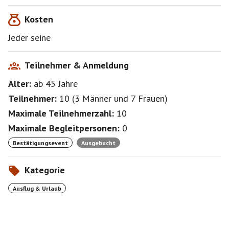
zurück, ca. +/-15 Kilometer.
Kosten
Unsere Laufgeschwindigkeit liegt bei 4 Kilometer +/-
Stunde😉
Jeder seine
Die Reihenfolge der Anmeldung ist ohne Bedeutung.
Beobachtung der Wetterlage, ob das Event zum Start
Teilnehmer & Anmeldung
kommt!
Alter:
ab 45
Jahre
Bis zum Eventbeginn wünsche ich eine gute Zeit und
Teilnehmer:
10
(
3 Männer
und
7 Frauen
)
Maximale Teilnehmerzahl:
10
Maximale Begleitpersonen:
0
Bestätigungsevent
Ausgebucht
Kategorie
Ausflug & Urlaub