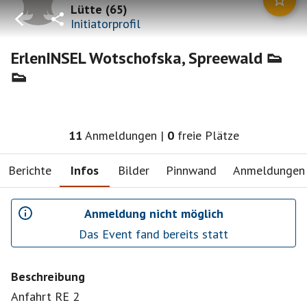
Lütte
(
65
)
Initiatorprofil
ErlenINSEL Wotschofska, Spreewald 👟
👟
11
Anmeldungen
|
0
freie Plätze
Berichte
Infos
Bilder
Pinnwand
Anmeldungen
Anmeldung nicht möglich
Das Event fand bereits statt
Beschreibung
Anfahrt RE 2