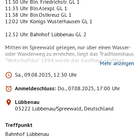
11.30 Uhr Bln. Friedrichstr. GL 1
11.33 Uhr Bln.Alexpl. GL 1
11.38 Uhr Bln.Ostkreuz GL 1
12.02 Uhr Königs Wusterhausen GL 1
12.32 Uhr Bahnhof Lübbenau GL 2
Mitten im Spreewald gelegen, nur über einen Wasser-
oder Wanderweg zu erreichen, liegt das Traditionshaus
"Wotschofska". 1894 wurde das Gasthaus eröffnet
Mehr anzeigen
und ist seither ein beliebter Anlaufpunkt für Wanderer
und Wasserwanderer.
Sa., 09.08.2025, 12:30 Uhr
Größtenteils laufen wir am Flies im Schatten der
Anmeldeschluss:
Do., 07.08.2025, 17:00 Uhr
Erlen!
Im Biergarten unter einer Pergola direkt am
Lübbenau
Spreewaldfließ können wir unseren Durst löschen
03222 Lübbenau/Spreewald, Deutschland
bevor es zurück über
Schloss Lübbenau zum großen Spreewaldhafen geht!
Treffpunkt
Hier können wir z.B. ein Fischbrötchen einatmen 😊
Bahnhof Lübbenau
Vom Bahnhof Lübbenau nach Wotschofska hin und