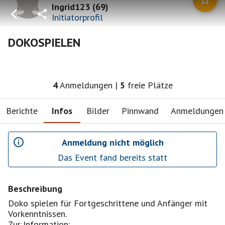
Ingrid123
(
69
)
Initiatorprofil
DOKOSPIELEN
4
Anmeldungen
|
5
freie Plätze
Berichte
Infos
Bilder
Pinnwand
Anmeldungen
Anmeldung nicht möglich
Das Event fand bereits statt
Beschreibung
Doko spielen für Fortgeschrittene und Anfänger mit
Vorkenntnissen.
Zur Information: