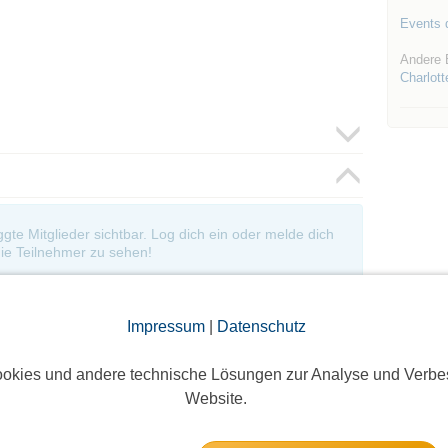
Events d
Andere 
Charlott
oggte Mitglieder sichtbar. Log dich ein oder melde dich
ie Teilnehmer zu sehen!
Impressum
|
Datenschutz
okies und andere technische Lösungen zur Analyse und Verbe
Website.
Die Bildergalerien sind nur für eingeloggte Mitglieder sichtbar.