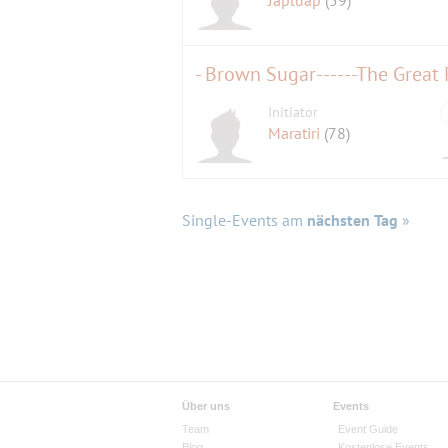
Japluap
(59)
- Brown Sugar------The Great
Initiator
Maratiri
(78)
Single-Events am
nächsten Tag
»
Über uns
Events
Team
Event Guide
Blog
Kostenlose Events