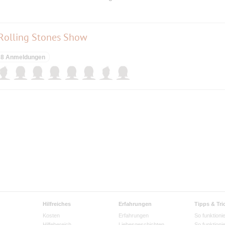
 Rolling Stones Show
8 Anmeldungen
Hilfreiches
Erfahrungen
Tipps & Tri
Kosten
Erfahrungen
So funktionie
Hilfebereich
Liebesgeschichten
So funktioni