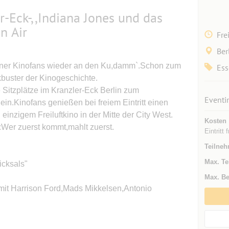
-Eck-,,Indiana Jones und das
n Air
Fre
Ber
iner Kinofans wieder an den Ku,damm`.Schon zum
Ess
ckbuster der Kinogeschichte.
Sitzplätze im Kranzler-Eck Berlin zum
Eventi
in.Kinofans genießen bei freiem Eintritt einen
inzigem Freiluftkino in der Mitte der City West.
Kosten
:Wer zuerst kommt,mahlt zuerst.
Eintritt f
Teilneh
Max. Te
icksals"
Max. Be
mit Harrison Ford,Mads Mikkelsen,Antonio