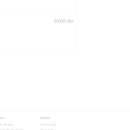
20:00 Uhr
cks
Städte
rt die App
Funkenflug
eren die Gruppen
München