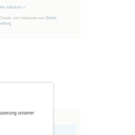
es Initiators »
Events von Initiatoren aus
Berlin
,
enburg
sserung unserer