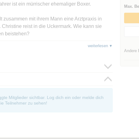
Fahrer ist ein mürrischer ehemaliger Boxer.
Max. Be
ält zusammen mit ihrem Mann eine Arztpraxis in
e. Christine reist in die Uckermark. Wie kann sie
en beistehen?
weiterlesen
rin, die mein Herz wärmt:
Andere 
ermaßen täglich begleitet. Oder sagen wir
Storys gekauft und gelesen. Die sind so
edes Mal so unerwartet anders, erinnerten mich hier
oggte Mitglieder sichtbar. Log dich ein oder melde dich
nter die Haut, erregten meine Fantasie.
ie Teilnehmer zu sehen!
hmen, nicht alle haben sich mir auf Anhieb
us spannend empfand, und ich fragte mich, wie das
 ist ja nicht auffallend kompliziert.
ehrlich schreiben kann, ohne dass es nach Kritik