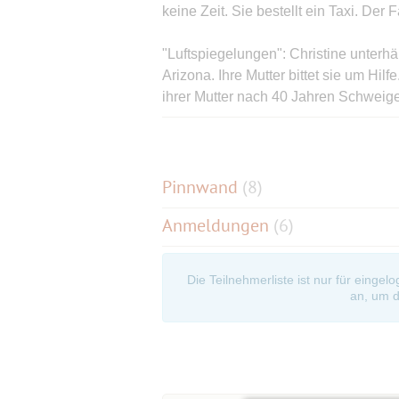
keine Zeit. Sie bestellt ein Taxi. Der 
"Luftspiegelungen": Christine unterh
Arizona. Ihre Mutter bittet sie um Hilf
ihrer Mutter nach 40 Jahren Schweig
Und dann ist da die E-Mail einer Lese
"Liebe Doris,
Pinnwand
(
8
)
Anmeldungen
(6)
auf meiner Reise hast Du mich gewiss
beschäftigt, denn ich habe Deine 28 
verschieden, sie überraschten mich j
Die Teilnehmerliste ist nur für eingel
und da an unsere Gespräche, gingen u
an, um d
Nicht alle davon fand ich leicht zu ne
erschlossen, was ich aber als durcha
kommt, wie es sein kann. Deine Sprache
Seit Tagen überlege ich, wie ich Dir 