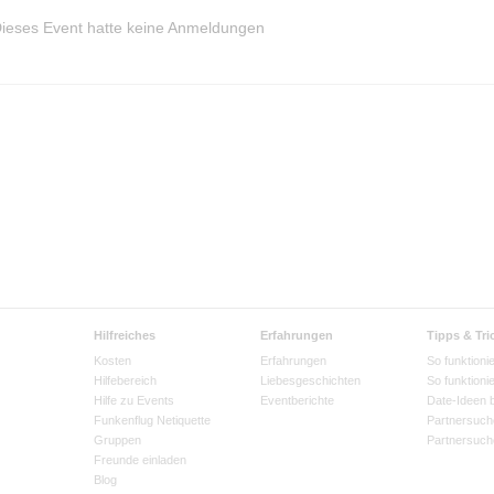
ieses Event hatte keine Anmeldungen
Hilfreiches
Erfahrungen
Tipps & Tri
Kosten
Erfahrungen
So funktionie
Hilfebereich
Liebesgeschichten
So funktioni
Hilfe zu Events
Eventberichte
Date-Ideen 
Funkenflug Netiquette
Partnersuch
Gruppen
Partnersuch
Freunde einladen
Blog