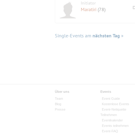
Initiator
D
Maratiri
(78)
Single-Events am
nächsten Tag
»
Über uns
Events
Team
Event Guide
Blog
Kostenlose Events
Presse
Event-Netiquette
Teilnehmen
Eventkalender
Events teilnehmen
Event-FAQ