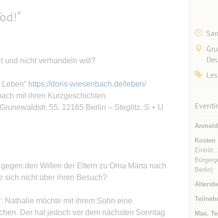
Tod!“
Sam
Gru
Deu
t und nicht verhandeln will?
Les
e Leben“
https://doris-wiesenbach.de/leben/
ach mit ihren Kurzgeschichten.
Eventi
runewaldstr. 55, 12165 Berlin – Steglitz, S + U
Anmeld
Kosten
Eintritt
Bürgerg
st gegen den Willen der Eltern zu Oma Märta nach
Berlin)
 sich nicht über ihren Besuch?
Altersb
Teilneh
: Nathalie möchte mit ihrem Sohn eine
achen. Der hat jedoch vor dem nächsten Sonntag
Max. Te