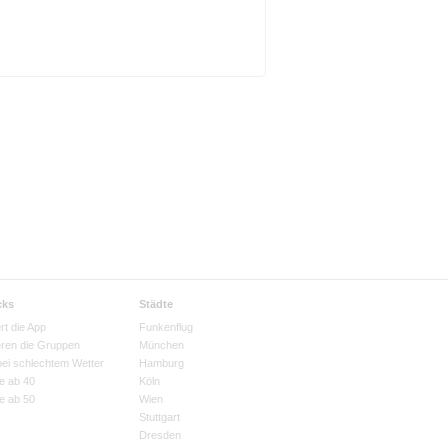
cks
Städte
rt die App
Funkenflug
eren die Gruppen
München
bei schlechtem Wetter
Hamburg
e ab 40
Köln
e ab 50
Wien
Stuttgart
Dresden