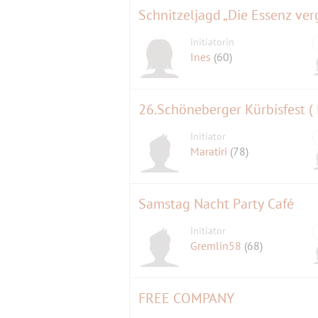
Schnitzeljagd „Die Essenz ver
#eventliebe
Initiatorin
Ines
(60)
26.Schöneberger Kürbisfest (
Initiator
Maratiri
(78)
Samstag Nacht Party Café
Initiator
Gremlin58
(68)
FREE COMPANY