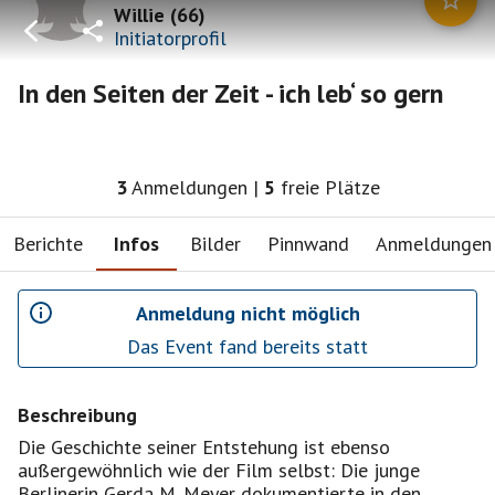
Willie
(
66
)
Initiatorprofil
In den Seiten der Zeit - ich leb‘ so gern
3
Anmeldungen
|
5
freie Plätze
Berichte
Infos
Bilder
Pinnwand
Anmeldungen
Anmeldung nicht möglich
Das Event fand bereits statt
Beschreibung
Die Geschichte seiner Entstehung ist ebenso
außergewöhnlich wie der Film selbst: Die junge
Berlinerin Gerda M. Meyer dokumentierte in den