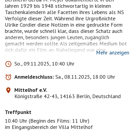
Jahren 1929 bis 1948 stichwortartig in kleinen
Taschenkalendern alle Facetten ihres Lebens als NS
Verfolgte dieser Zeit. Während ihre Urgroßnichte
Ulrike Cordier diese Notizen in eine gedruckte Form
brachte, wurde schnell klar, dass dieser Schatz auch
anderen, besonders jungen Leuten, zugänglich
gemacht werden sollte. Als zeitgemäßes Medium bot
sich dafür ein Film an. Naheliegend war eine
Mehr anzeigen
Kooperation mit der Alice Salomon Hochschule in
Berlin, denn Gerda war eine der ersten Schülerinnen
So., 09.11.2025, 10:40 Uhr
der damaligen „Sozialen Frauenschule“.
Anmeldeschluss:
Sa., 08.11.2025, 18:00 Uhr
So entstand unter professioneller Anleitung der
Professorin Johanna Kaiser und der Filmemacherin
Mittelhof e.V.
Johanna Pohland in zwei Semestern der berührende
Königstraße 42-43, 14163 Berlin, Deutschland
Film „In den Seiten der Zeit – Ich leb‘ so gern“.
Treffpunkt
https://www.mittelhof.org/angebote/in-den-seiten-
der-zeit-ich-leb-so-gern-gerda-meyer/
10.40 Uhr (Beginn des Films: 11 Uhr)
im Eingangsbereich der Villa Mittelhof