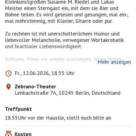
Kleinkunstgrößen Susanne M. Riedel und Lukas
Meister einen Sterngast ein, mit dem sie Bier und
Bühne teilen. Es wird gelesen und gesungen, mal ein-,
mal mehrstimmig, mit Klavier, Gitarre oder pur.
Zu rechnen ist mit unerschütterlichem Humor und
liebevoller Melancholie, verwegener Wortakrobatik
und brachialer Liebenswürdigkeit.
Achtung: Wenn wir wieder aussteigen, ist es immer
Mehr anzeigen
noch die gleiche Station, doch tragen wir
möglicherweise einen Funken Hoffnung im Knopfloch.
Fr., 12.06.2026, 18:55 Uhr
Lukas Meister ist Liedermacher - und was für einer. Im
Zebrano-Theater
Rahmen einer Preisverleihung wurde er schon mal als
Lenbachstraße 7A, 10245 Berlin, Deutschland
eine "höchst gelungene Melange aus Frank Sinatra
und Heinz Erhardt" bezeichnet, dabei hat er längst
Treffpunkt
seinen unvergleichlichen Klang gefunden.
18.55Uhr vor der Haustür, stellt euch bitte an
Susanne M. Riedel ist Autorin, Kolumnistin und
Expertin für heiteres Welken. In ihren Kurzgeschichten
Kosten
tummelt sie sich zwischen Feminismus und Feenstaub,