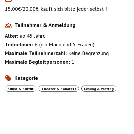
Klimakrise und Klimakterium. Solo sind sie schon
15,00€/20,00€, kauft sich bitte jeder selbst !
besonders, in Summe eine Sensation.
Beginn: 19.30Uhr / Treffen 18.55Uhr
Teilnehmer & Anmeldung
Alter:
ab 45
Jahre
https://www.zebrano-theater.de/programm.html
Teilnehmer:
6
(
ein Mann
und
5 Frauen
)
Maximale Teilnehmerzahl:
Keine Begrenzung
Maximale Begleitpersonen:
1
Kategorie
Kunst & Kultur
Theater & Kabarett
Lesung & Vortrag