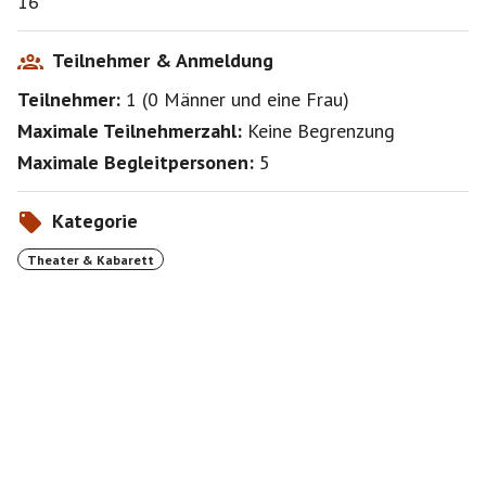
16
Sing musical improv festival in Barcelona. Now these
performers are zipping up their boilersuits, lacing up
their Converse, and bringing their show to the
Teilnehmer & Anmeldung
Monbijou Märchenhütten!
Teilnehmer:
1
(
0 Männer
und
eine Frau
)
Berlin’s Kaleidoscope is a tour-de-force of musical
Maximale Teilnehmerzahl:
Keine Begrenzung
talent and comedic storytelling that’s making waves
Maximale Begleitpersonen:
5
and blowing up the genre of what improvised
musicals can be. Become part of the show that’s been
touching hearts and selling out theaters wherever it
Kategorie
Theater & Kabarett