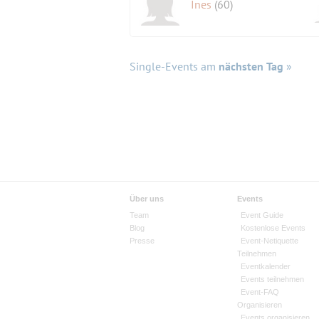
Ines
(60)
Single-Events am
nächsten Tag
»
Über uns
Events
Team
Event Guide
Blog
Kostenlose Events
Presse
Event-Netiquette
Teilnehmen
Eventkalender
Events teilnehmen
Event-FAQ
Organisieren
Events organisieren