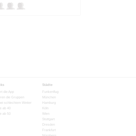
cks
Städte
rt die App
Funkenflug
eren die Gruppen
München
bei schlechtem Wetter
Hamburg
e ab 40
Köln
e ab 50
Wien
Stuttgart
Dresden
Frankfurt
Nürnberg