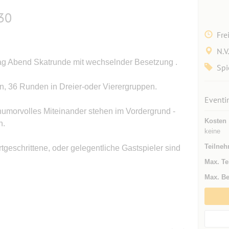
:30
Fre
N.V.
ag Abend Skatrunde mit wechselnder Besetzung .
Spi
n, 36 Runden in Dreier-oder Vierergruppen.
Eventi
 humorvolles Miteinander stehen im Vordergrund -
Kosten
n.
keine
Teilneh
tgeschrittene, oder gelegentliche Gastspieler sind
Max. Te
Max. Be