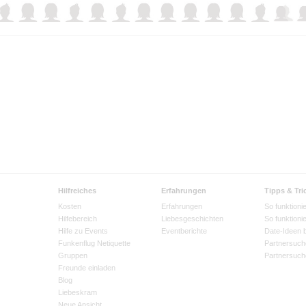
Hilfreiches
Erfahrungen
Tipps & Tri
Kosten
Erfahrungen
So funktionie
Hilfebereich
Liebesgeschichten
So funktioni
Hilfe zu Events
Eventberichte
Date-Ideen 
Funkenflug Netiquette
Partnersuch
Gruppen
Partnersuch
Freunde einladen
Blog
Liebeskram
Neue Ansicht