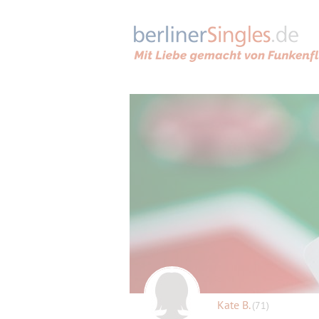
Kate B.
(71)