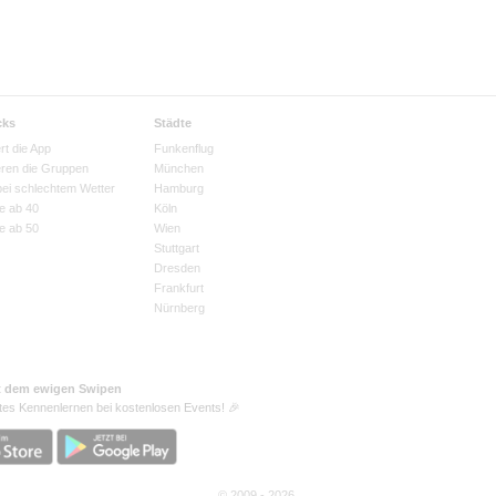
cks
Städte
rt die App
Funkenflug
eren die Gruppen
München
bei schlechtem Wetter
Hamburg
e ab 40
Köln
e ab 50
Wien
Stuttgart
Dresden
Frankfurt
Nürnberg
t dem ewigen Swipen
tes Kennenlernen bei kostenlosen Events! 🎉
© 2009 - 2026