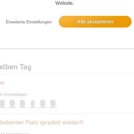
Website.
Die Bildergalerien sind nur für eingeloggte Mitglieder sichtbar.
Alle akzeptieren
Erweiterte Einstellungen
elben Tag
am
6 Anmeldungen
sheimer Platz sprudelt wieder!!