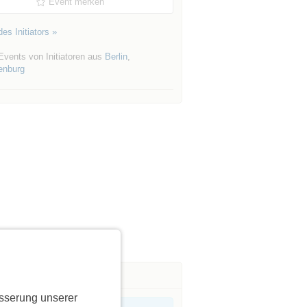
Event merken
es Initiators »
Events von Initiatoren aus
Berlin
,
enburg
sserung unserer