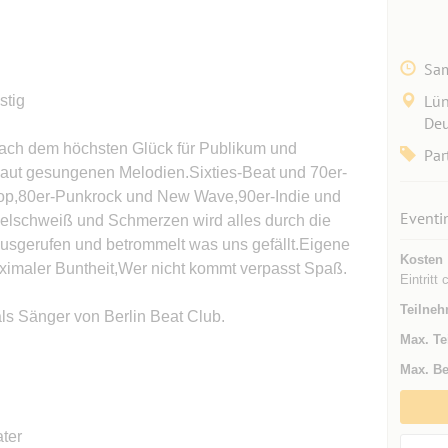
Sam
Lün
stig
Deu
nach dem höchsten Glück für Publikum und
Par
laut gesungenen Melodien.Sixties-Beat und 70er-
Pop,80er-Punkrock und New Wave,90er-Indie und
Eventi
selschweiß und Schmerzen wird alles durch die
usgerufen und betrommelt was uns gefällt.Eigene
Kosten
imaler Buntheit,Wer nicht kommt verpasst Spaß.
Eintritt
Teilneh
ls Sänger von Berlin Beat Club.
Max. Te
Max. Be
ater