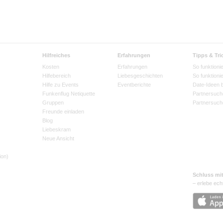
Hilfreiches
Erfahrungen
Tipps & Tri
Kosten
Erfahrungen
So funktionie
Hilfebereich
Liebesgeschichten
So funktioni
Hilfe zu Events
Eventberichte
Date-Ideen 
Funkenflug Netiquette
Partnersuch
Gruppen
Partnersuch
Freunde einladen
Blog
Liebeskram
Neue Ansicht
ion)
Schluss mi
– erlebe ech