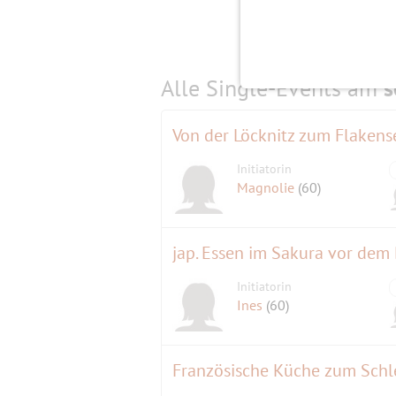
Alle Single-Events am
s
Von der Löcknitz zum Flakens
Initiatorin
Magnolie
(60)
jap. Essen im Sakura vor dem
Initiatorin
Ines
(60)
Französische Küche zum Sc