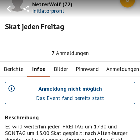
NetterWolf
(
72
)
Initiatorprofil
Skat jeden Freitag
7
Anmeldungen
Berichte
Infos
Bilder
Pinnwand
Anmeldungen
Anmeldung nicht möglich
Das Event fand bereits statt
Beschreibung
Es wird weiterhin jeden FREITAG um 17.30 und
SONTAG um 13.00 Skat gespielt: nach Alten-burger
Regeln, lustig, ein wenig ehrgeizig und ohne Geld .